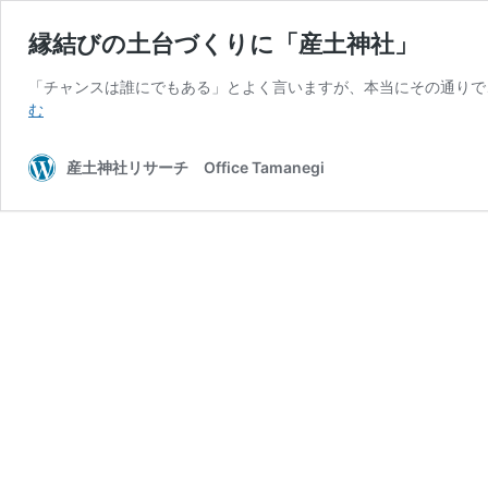
縁結びの土台づくりに「産土神社」
「チャンスは誰にでもある」とよく言いますが、本当にその通りで
縁
む
結
び
産土神社リサーチ Office Tamanegi
の
土
台
づ
く
り
に
「産
土
神
社」