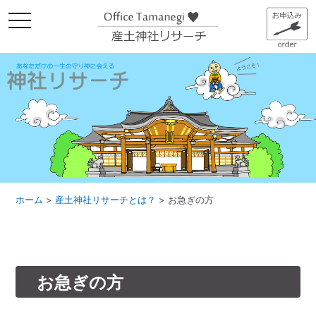
メ
ニ
ュ
ー
ホーム
>
産土神社リサーチとは？
>
お急ぎの方
お急ぎの方