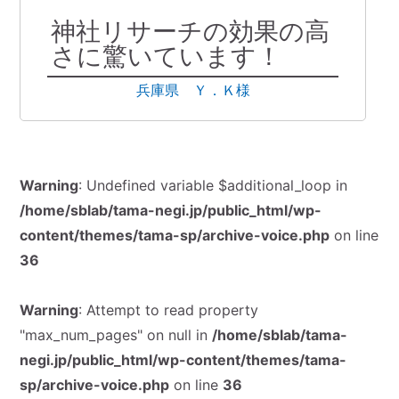
神社リサーチの効果の高
さに驚いています！
兵庫県 Ｙ．Ｋ様
Warning
: Undefined variable $additional_loop in
/home/sblab/tama-negi.jp/public_html/wp-
content/themes/tama-sp/archive-voice.php
on line
36
Warning
: Attempt to read property
"max_num_pages" on null in
/home/sblab/tama-
negi.jp/public_html/wp-content/themes/tama-
sp/archive-voice.php
on line
36