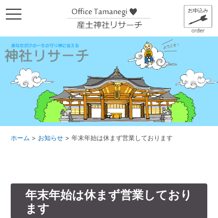
メ
ニ
ュ
ー
ホーム
>
お知らせ
>
年末年始は休まず営業しております
年末年始は休まず営業しており
ます