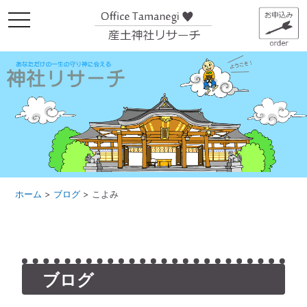
メ
ニ
ュ
ー
ホーム
>
ブログ
>
こよみ
ブログ