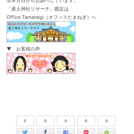
生年月日からお調べしています。
「産土神社リサーチ」鑑定は
Office Tamanegi（オフィスたまねぎ）へ
▼ お客様の声
0
0
0
0
0