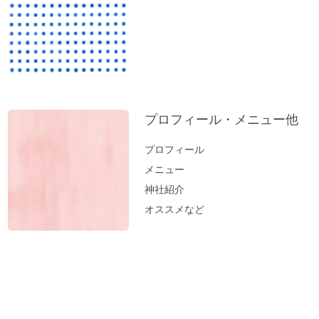
ペットヒーリング（お散歩コースに霊体さ
んがいるとフリーズするワンコ）
実家の断捨離（食器棚編）
神社のヒーリング（浄化）～山形・秋田の
結果が・・・。地球も波動上昇中♪
実家の断捨離（冷蔵庫編）
プロフィール・メニュー他
邪気の出し方～足裏トントン
プロフィール
「難」がないのは「無難な人生」
メニュー
開運おそうじ（洗濯編）部屋干しのニオイ
神社紹介
はこれで解決
オススメなど
医師が解説するオルゴール療法「ひびきが
脳を活性化させ病気を改善する」
オルゴール療法・体験会＠東京 レポート
シェディングでお困りの方に「ニオイヒ
バ」