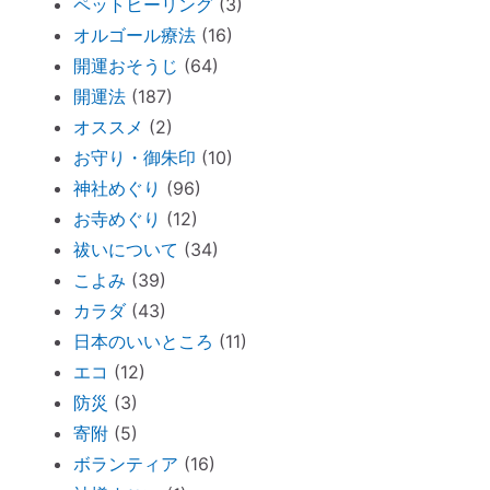
ペットヒーリング
(3)
断捨離しながら寄付できる「いいことシッ
オルゴール療法
(16)
プ」～ 必要なのは送料のみ。
開運おそうじ
(64)
胎内記憶ガール「お空のセカイ」～流産の
開運法
(187)
理由が少し可愛くてホッコリ。
オススメ
(2)
「胎内記憶」を持つ子どもが増えているワ
お守り・御朱印
(10)
ケ
神社めぐり
(96)
新生活が始まったら「鎮守神社リサーチ」
お寺めぐり
(12)
を。
祓いについて
(34)
古い携帯から受けるダメージ
こよみ
(39)
周りを優先し過ぎる人のための「ご自愛レ
カラダ
(43)
ッスン」
日本のいいところ
(11)
神社巡りならぬ「トイレ巡り」～The
エコ
(12)
Tokyo Toilet
防災
(3)
ずっと観ていたい。映画「PERFECT
寄附
(5)
DAYS」
ボランティア
(16)
電子レンジの電磁波対策に「レンジプロテ