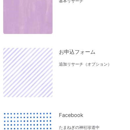
基本リサーチ
新年おめでとうございます：2023年開運
のコツとは？
小松易さんの「デジタルデータのかたづ
け」セミナー
１分間、美しい音色をお楽しみください～
オルゴール療法の音
お申込フォーム
「初詣」もいいけれど、年内に参拝するの
追加リサーチ（オプション）
が吉。「年末詣」「大祓（おおはらえ）」
のススメ。
お寺を浄化する「お寺ヒーリング」はじめ
ました。
体調の悪い方にオススメ「オルゴール療法
（動画）」
Facebook
『限りある時間の使い方』～実家の断捨離
で思うこと
たまねぎの神社珍道中