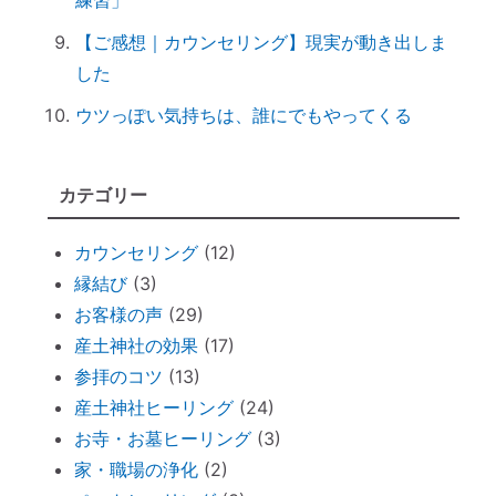
練習」
非常用トイレ（尿と便を分ければ臭わな
【ご感想｜カウンセリング】現実が動き出しま
い）
した
台風を正しく怖がろう ～知って損なし
ウツっぽい気持ちは、誰にでもやってくる
台風１０号で感じる「当たり前のしあわ
せ」
何をしたら神社で歓迎されるのか？
カテゴリー
魂の成熟度について ～ 親や上司は案
外、幼き魂？
カウンセリング
(12)
ブッダと始める『 家族の苦悩から抜ける方
縁結び
(3)
法 』
お客様の声
(29)
悪いカルマを相殺できるコツコツ貯金
産土神社の効果
(17)
仏壇内の断捨離
参拝のコツ
(13)
産土神社ヒーリング
(24)
ペットヒーリング（ペットの不仲、誤食）
お寺・お墓ヒーリング
(3)
オススメ：全身に効果的な「耳温灸」～煙
家・職場の浄化
(2)
が出ない温灸器