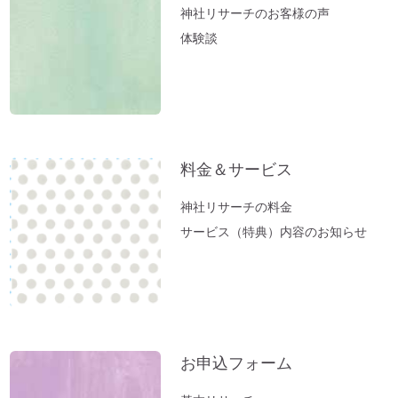
【職場の浄化：ご感想】息苦しさを感じな
神社リサーチのお客様の声
くなり居心地が良くなりました♪
体験談
【職場の浄化】職場の雰囲気が悪くてお困
りの方へ
新生活スタート！生年月日から調べる「鎮
守神社」があなたをサポートします。
春分ですね。今週やるべきこととは？
料金＆サービス
方位除けへ行ってきました（２）あの空海
神社リサーチの料金
も祈願した「方違神社」＠大阪
サービス（特典）内容のお知らせ
方位除けへ行ってきました（１）方位取り
の時間がない方に。
家族のモメ事は、しあわせのチャンス。
お薬出しすぎニッポン。全部やめたら元気
になった。
お申込フォーム
立春前に「断捨離」を。
お風呂（温泉）で開運しよう。