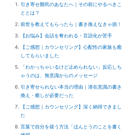
引き寄せ難民のあなたへ｜その前にやるべきこ
してみた
ととは？
拭く活は「福活」
前世を教えてもらったら｜書き換えなきゃ損！
怒っている人は「困っている」人。自分に
こうしてみよう。
【お悩み】会話を奪われる・言語化が苦手
「産土神社ヒーリング」の流れ
【ご感想｜カウンセリング】心配性の家族も癒
究極のアーシング。「砂浴」でデトックス
してもらいました
してきました（２）
「わかっちゃいるけど止められない」反応しち
究極のアーシング。「砂浴」でデトックス
ゃうのは、無意識からのメッセージ
してきました（１）
引き寄せられない本当の理由｜潜在意識の書き
音で世界を整える「天才バイオリニスト
換え・癒しが必要だった
HIMARIさん」～聞くだけで身体が整えられ
る
【ご感想｜カウンセリング】深く納得できまし
ハタキをかけると部屋の波動が上がる♪
た
情報に振り回されず、必要な情報を受け取
言葉で自分を祓う方法「ほんとうのことを書く
るコツ