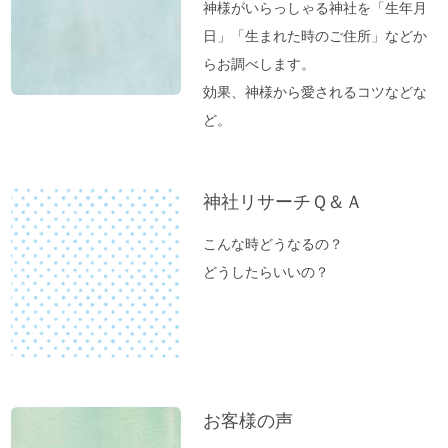
神様がいらっしゃる神社を「生年月
「バカ言ってる♪」水谷千重子ショーに行
日」「生まれた時のご住所」などか
ってきました♪
らお調べします。
東経１３５度「ガイアの法則」～ご神気た
効果、神様から愛されるコツなどな
っぷりの「いそべ神社」
ど。
神社でお腹が痛くなる理由
これが本当の「先祖供養」だった
夏のニオイ解決法「生ごみ臭」
神社リサーチＱ＆Ａ
高い浄化力♪ 高野山麓・和歌山の天然温
こんな時どうなるの？
泉「ゆの里」に行ってきました。
どうしたらいいの？
【春のおそうじ】参拝前の自宅おそうじ～
福を入れるスペース作り。
富士山絶景ポイント♪「新倉富士浅間神
社」岡田美里さんVlogより
【お寺ヒーリング：ご感想】スカっと清々
お客様の声
しい空気になっていました。