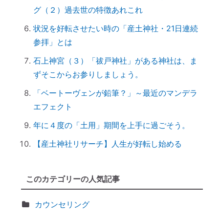
日本国民を癒しまくっている高市総理 ♡
グ（２）過去世の特徴あれこれ
「日本の神社」と「エジプトの神殿」の共
状況を好転させたい時の「産土神社・21日連続
通点
参拝」とは
スマホのない暮らし
石上神宮（３）「祓戸神社」がある神社は、ま
引き寄せ難民のあなたへ｜その前にやるべ
ずそこからお参りしましょう。
きこととは？
前世を教えてもらったら｜書き換えなきゃ
「ベートーヴェンが鉛筆？」～最近のマンデラ
損！
エフェクト
誰でもできる｜薬の浄化方法
年に４度の「土用」期間を上手に過ごそう。
「わかっちゃいるけど止められない」反応
【産土神社リサーチ】人生が好転し始める
しちゃうのは、無意識からのメッセージ
【心と魂が整う】産土神社に参拝するメリ
ットとは？
このカテゴリーの人気記事
実はNG！？｜やってはいけない参拝マナ
ー７つ
カウンセリング
「鉄分」と「温活」で開運♪～鉄瓶を再生