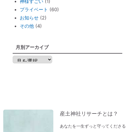
神様すごい
(1)
クター」
プライベート
(60)
明日から土用！ 心構え・備えておくべき
お知らせ
(2)
ものは？
その他
(4)
不安な時には「慈悲の瞑想」
不安な時には「とんとんとん」
月別アーカイブ
子育てママの救世主！『怒らなくても』～
ポイントを押さえればOK！
月
神棚のお掃除に便利な「毛バタキ」
別
ア
東経１３５度から盛り上がる～明石、甲子
ー
園球場
カ
これから先は、日本が世界の中心になる
イ
「ガイアの法則」より
ブ
【オルゴール療法：症例】ギックリ腰＆1週
産土神社リサーチとは？
間～10日続いていた便秘が解消→毎日お通
あなたを一生ずっと守ってくださる
じが。