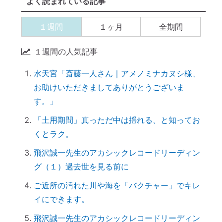
よく読まれている記事
に癒すのがコツ
産土神社に参拝するメリット →「開運スイ
１週間
１ヶ月
全期間
ッチ」が入る
１週間の人気記事
引き寄せられない本当の理由｜潜在意識の
書き換え・癒しが必要だった
水天宮「斎藤一人さん｜アメノミナカヌシ様、
【ご感想｜カウンセリング】心配性の家族
お助けいただきましてありがとうございま
も癒してもらいました
す。」
初詣に間に合わせるには、今がリサーチの
「土用期間」真っただ中は揺れる、と知ってお
最適時期です
くとラク。
「氏神神社」と「産土神社」の違いは何で
飛沢誠一先生のアカシックレコードリーディン
すか？
グ（１）過去世を見る前に
「産土神社」の読み方は？ 意味や語源
は？
ご近所の汚れた川や海を「バクチャー」でキレ
【ご感想｜カウンセリング】深く納得でき
イにできます。
ました
飛沢誠一先生のアカシックレコードリーディン