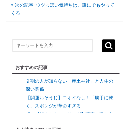
１）誰でも生まれ変われる・年に２度の
» 次の記事: ウツっぽい気持ちは、誰にでもやって
「大祓（おおはらえ）」とは？
くる
状況を好転させたい時の「産土神社・21日
連続参拝」とは
縁結びに効果がある「産土神社」
縁結びの土台づくりに「産土神社」
【産土神社リサーチ】人生が好転し始める
言葉で自分を祓う方法「ほんとうのことを
おすすめの記事
書く練習」
９割の人が知らない「産土神社」と人生の
深い関係
【開運おそうじ】ニオイなし！「勝手に乾
く」スポンジが革命すぎる
【ご感想｜カウンセリング】現実が動き出
しました
【カウンセリング】引き寄せたいなら、先