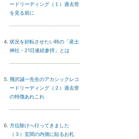
ードリーディング（１）過去世
を見る前に
初詣に間に合わせるには、今がリ
サーチの最適時期です
状況を好転させたい時の「産土
神社・21日連続参拝」とは
「氏神神社」と「産土神社」の違
いは何ですか？
飛沢誠一先生のアカシックレコ
ードリーディング（２）過去世
「産土神社」の読み方は？ 意味
の特徴あれこれ
や語源は？
方位除けへ行ってきました
【ご感想｜カウンセリング】深く
（３）玄関の内側に貼るお札
納得できました