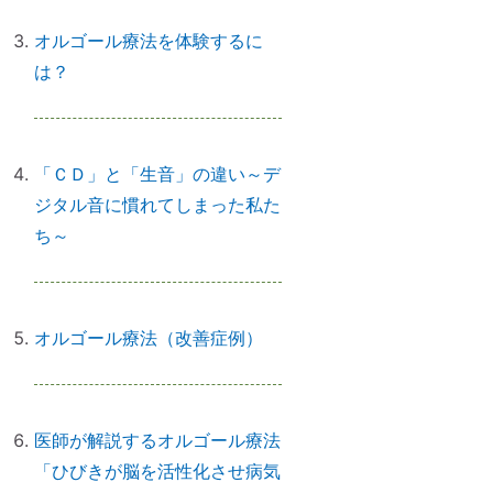
【心と魂が整う】産土神社に参拝
オルゴール療法を体験するに
するメリットとは？
は？
実はNG！？｜やってはいけない参
「ＣＤ」と「生音」の違い～デ
拝マナー７つ
ジタル音に慣れてしまった私た
ち～
「鉄分」と「温活」で開運♪～鉄瓶
を再生してみた
オルゴール療法（改善症例）
拭く活は「福活」
医師が解説するオルゴール療法
「ひびきが脳を活性化させ病気