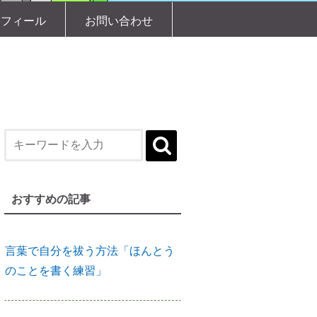
縁結びに効果がある「産土神社」
ロフィール
お問い合わせ
縁結びの土台づくりに「産土神
社」
【産土神社リサーチ】人生が好転
し始める
おすすめの記事
言葉で自分を祓う方法「ほんとう
のことを書く練習」