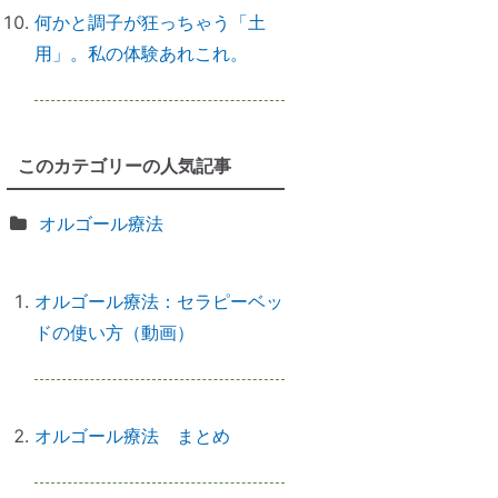
にやるべきこととは？
何かと調子が狂っちゃう「土
用」。私の体験あれこれ。
前世を教えてもらったら｜書き換
えなきゃ損！
このカテゴリーの人気記事
オルゴール療法
誰でもできる｜薬の浄化方法
オルゴール療法：セラピーベッ
ドの使い方（動画）
「わかっちゃいるけど止められな
い」反応しちゃうのは、無意識か
らのメッセージ
オルゴール療法 まとめ