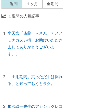
なら、先に癒すのがコツ
１週間
１ヶ月
全期間
１週間の人気記事
産土神社に参拝するメリット
→「開運スイッチ」が入る
水天宮「斎藤一人さん｜アメノ
ミナカヌシ様、お助けいただき
ましてありがとうございま
引き寄せられない本当の理由｜潜
す。」
在意識の書き換え・癒しが必要だ
った
「土用期間」真っただ中は揺れ
る、と知っておくとラク。
【ご感想｜カウンセリング】心配
性の家族も癒してもらいました
飛沢誠一先生のアカシックレコ