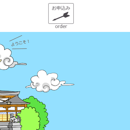
１）誰でも生まれ変われる・年に
２度の「大祓（おおはらえ）」と
は？
状況を好転させたい時の「産土神
社・21日連続参拝」とは