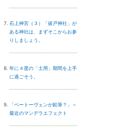
石上神宮（３）「祓戸神社」が
日本国民を癒しまくっている高市
ある神社は、まずそこからお参
総理 ♡
りしましょう。
「日本の神社」と「エジプトの神
年に４度の「土用」期間を上手
殿」の共通点
に過ごそう。
スマホのない暮らし
「ベートーヴェンが鉛筆？」～
最近のマンデラエフェクト
引き寄せ難民のあなたへ｜その前