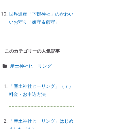
えなきゃ損！
世界遺産「下鴨神社」のかわい
いお守り「媛守＆彦守」
誰でもできる｜薬の浄化方法
このカテゴリーの人気記事
「わかっちゃいるけど止められな
い」反応しちゃうのは、無意識か
産土神社ヒーリング
らのメッセージ
「産土神社ヒーリング」（７）
料金・お申込方法
【心と魂が整う】産土神社に参拝
するメリットとは？
「産土神社ヒーリング」はじめ