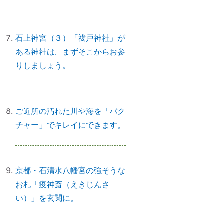
石上神宮（３）「祓戸神社」が
「日本の神社」と「エジプトの神
ある神社は、まずそこからお参
殿」の共通点
りしましょう。
スマホのない暮らし
ご近所の汚れた川や海を「バク
チャー」でキレイにできます。
引き寄せ難民のあなたへ｜その前
にやるべきこととは？
京都・石清水八幡宮の強そうな
お札「疫神斎（えきじんさ
い）」を玄関に。
前世を教えてもらったら｜書き換