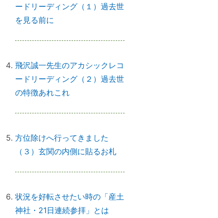
ードリーディング（１）過去世
を見る前に
「氏神神社」と「産土神社」の違
いは何ですか？
飛沢誠一先生のアカシックレコ
ードリーディング（２）過去世
「産土神社」の読み方は？ 意味
の特徴あれこれ
や語源は？
方位除けへ行ってきました
【ご感想｜カウンセリング】深く
（３）玄関の内側に貼るお札
納得できました
状況を好転させたい時の「産土
日本国民を癒しまくっている高市
神社・21日連続参拝」とは
総理 ♡