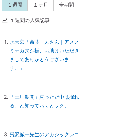
→「開運スイッチ」が入る
１週間
１ヶ月
全期間
１週間の人気記事
引き寄せられない本当の理由｜潜
在意識の書き換え・癒しが必要だ
水天宮「斎藤一人さん｜アメノ
った
ミナカヌシ様、お助けいただき
ましてありがとうございま
す。」
【ご感想｜カウンセリング】心配
性の家族も癒してもらいました
「土用期間」真っただ中は揺れ
る、と知っておくとラク。
初詣に間に合わせるには、今がリ
サーチの最適時期です
飛沢誠一先生のアカシックレコ