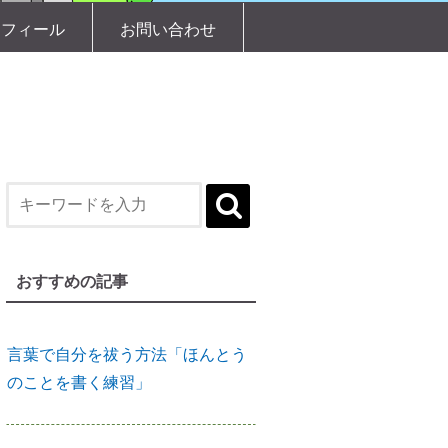
社」
ロフィール
お問い合わせ
【産土神社リサーチ】人生が好転
し始める
言葉で自分を祓う方法「ほんとう
のことを書く練習」
おすすめの記事
９割の人が知らない「産土神社」
と人生の深い関係