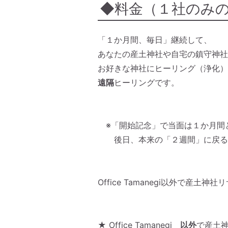
◆料金（１社のみ
「１か月間、毎日」継続して、
あなたの産土神社や自宅の鎮守神社
お好きな神社にヒーリング（浄化）
遠隔
ヒーリングです。
※「開始記念」で当面は１か月間
後日、本来の「２週間」に戻る
Office Tamanegi以外で産
★
Office Tamanegi
以外
で産土