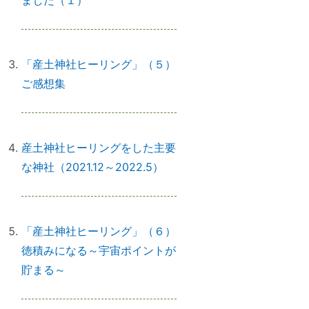
ました（１）
実はNG！？｜やってはいけない参
拝マナー７つ
「産土神社ヒーリング」（５）
ご感想集
「鉄分」と「温活」で開運♪～鉄瓶
を再生してみた
産土神社ヒーリングをした主要
な神社（2021.12～2022.5）
拭く活は「福活」
「産土神社ヒーリング」（６）
怒っている人は「困っている」
徳積みになる～宇宙ポイントが
人。自分にこうしてみよう。
貯まる～