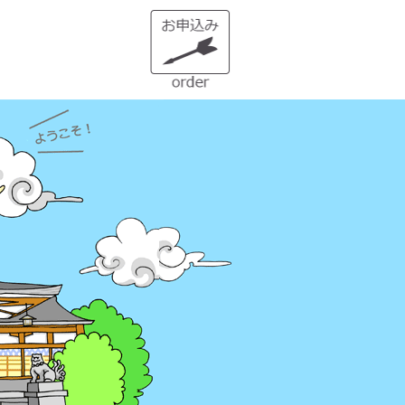
１）誰でも生まれ変われる・年に
２度の「大祓（おおはらえ）」と
は？
状況を好転させたい時の「産土神
社・21日連続参拝」とは
縁結びに効果がある「産土神社」
縁結びの土台づくりに「産土神