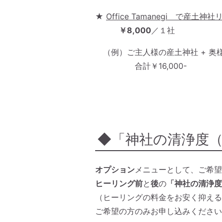
★
Office Tamanegi で産土
￥8,000
／１社
（例）ご主人様の産土神社 + 奥
合計￥16,000-
◆「神社の清浄度
オプション
メニューとして、ご希望
ヒーリング前
と
後
の
「神社の清浄度
（ヒーリングの料金をお安く抑える
ご希望の方のみお申し込みください