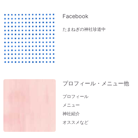
体調の悪い方にオススメ「オルゴール療法
（動画）」
Facebook
『限りある時間の使い方』～実家の断捨離
たまねぎの神社珍道中
で思うこと
ペットヒーリング（お散歩コースに霊体さ
んがいるとフリーズするワンコ）
実家の断捨離（食器棚編）
神社のヒーリング（浄化）～山形・秋田の
結果が・・・。地球も波動上昇中♪
プロフィール・メニュー他
実家の断捨離（冷蔵庫編）
邪気の出し方～足裏トントン
プロフィール
「難」がないのは「無難な人生」
メニュー
神社紹介
開運おそうじ（洗濯編）部屋干しのニオイ
オススメなど
はこれで解決
医師が解説するオルゴール療法「ひびきが