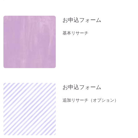
家族のモメ事は、しあわせのチャンス。
お薬出しすぎニッポン。全部やめたら元気
になった。
お申込フォーム
立春前に「断捨離」を。
基本リサーチ
お風呂（温泉）で開運しよう。
新年おめでとうございます：2023年開運
のコツとは？
小松易さんの「デジタルデータのかたづ
け」セミナー
１分間、美しい音色をお楽しみください～
お申込フォーム
オルゴール療法の音
「初詣」もいいけれど、年内に参拝するの
追加リサーチ（オプション）
が吉。「年末詣」「大祓（おおはらえ）」
のススメ。
お寺を浄化する「お寺ヒーリング」はじめ
ました。