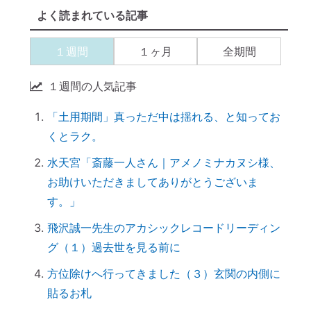
【開運おそうじ】ニオイなし！「勝手に乾
よく読まれている記事
く」スポンジが革命すぎる
【ご感想｜カウンセリング】現実が動き出
１週間
１ヶ月
全期間
しました
【カウンセリング】引き寄せたいなら、先
１週間の人気記事
に癒すのがコツ
「土用期間」真っただ中は揺れる、と知ってお
産土神社に参拝するメリット →「開運スイ
くとラク。
ッチ」が入る
引き寄せられない本当の理由｜潜在意識の
水天宮「斎藤一人さん｜アメノミナカヌシ様、
書き換え・癒しが必要だった
お助けいただきましてありがとうございま
す。」
【ご感想｜カウンセリング】心配性の家族
も癒してもらいました
飛沢誠一先生のアカシックレコードリーディン
初詣に間に合わせるには、今がリサーチの
グ（１）過去世を見る前に
最適時期です
方位除けへ行ってきました（３）玄関の内側に
「氏神神社」と「産土神社」の違いは何で
貼るお札
すか？