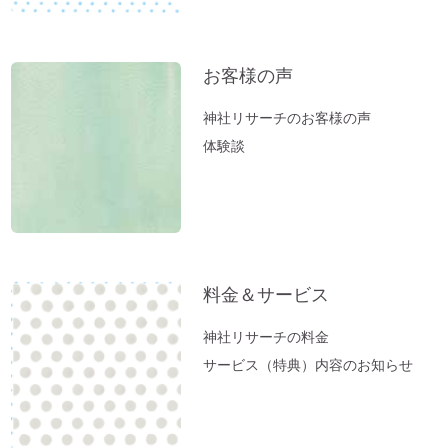
富士山絶景ポイント♪「新倉富士浅間神
社」岡田美里さんVlogより
【お寺ヒーリング：ご感想】スカっと清々
お客様の声
しい空気になっていました。
神社リサーチのお客様の声
【職場の浄化：ご感想】息苦しさを感じな
体験談
くなり居心地が良くなりました♪
【職場の浄化】職場の雰囲気が悪くてお困
りの方へ
新生活スタート！生年月日から調べる「鎮
守神社」があなたをサポートします。
料金＆サービス
春分ですね。今週やるべきこととは？
方位除けへ行ってきました（２）あの空海
神社リサーチの料金
も祈願した「方違神社」＠大阪
サービス（特典）内容のお知らせ
方位除けへ行ってきました（１）方位取り
の時間がない方に。