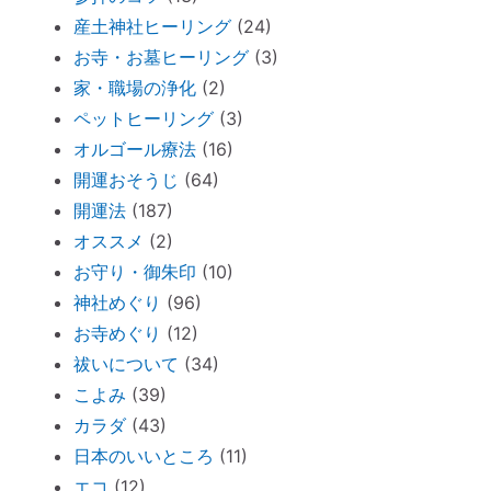
仏壇内の断捨離
産土神社ヒーリング
(24)
ペットヒーリング（ペットの不仲、誤食）
お寺・お墓ヒーリング
(3)
オススメ：全身に効果的な「耳温灸」～煙
家・職場の浄化
(2)
が出ない温灸器
ペットヒーリング
(3)
断捨離しながら寄付できる「いいことシッ
オルゴール療法
(16)
プ」～ 必要なのは送料のみ。
開運おそうじ
(64)
胎内記憶ガール「お空のセカイ」～流産の
開運法
(187)
理由が少し可愛くてホッコリ。
オススメ
(2)
お守り・御朱印
(10)
「胎内記憶」を持つ子どもが増えているワ
神社めぐり
(96)
ケ
お寺めぐり
(12)
新生活が始まったら「鎮守神社リサーチ」
祓いについて
(34)
を。
こよみ
(39)
古い携帯から受けるダメージ
カラダ
(43)
周りを優先し過ぎる人のための「ご自愛レ
日本のいいところ
(11)
ッスン」
エコ
(12)