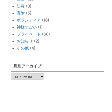
神社巡りならぬ「トイレ巡り」～The
防災
(3)
Tokyo Toilet
寄附
(5)
ずっと観ていたい。映画「PERFECT
ボランティア
(16)
DAYS」
神様すごい
(1)
電子レンジの電磁波対策に「レンジプロテ
プライベート
(60)
クター」
お知らせ
(2)
明日から土用！ 心構え・備えておくべき
その他
(4)
ものは？
不安な時には「慈悲の瞑想」
月別アーカイブ
不安な時には「とんとんとん」
子育てママの救世主！『怒らなくても』～
月
ポイントを押さえればOK！
別
神棚のお掃除に便利な「毛バタキ」
ア
東経１３５度から盛り上がる～明石、甲子
ー
園球場
カ
これから先は、日本が世界の中心になる