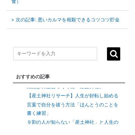
食）
» 次の記事: 悪いカルマを相殺できるコツコツ貯金
１）誰でも生まれ変われる・年に２度の
「大祓（おおはらえ）」とは？
状況を好転させたい時の「産土神社・21日
連続参拝」とは
縁結びに効果がある「産土神社」
おすすめの記事
縁結びの土台づくりに「産土神社」
【産土神社リサーチ】人生が好転し始める
言葉で自分を祓う方法「ほんとうのことを
書く練習」
９割の人が知らない「産土神社」と人生の
深い関係