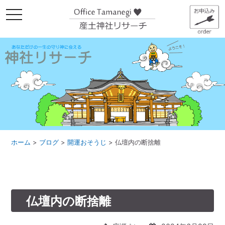
メ
ニ
ュ
ー
ホーム
>
ブログ
>
開運おそうじ
>
仏壇内の断捨離
仏壇内の断捨離