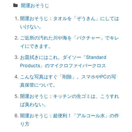
【心と魂が整う】産土神社に参拝するメリ
開運おそうじ
ットとは？
開運おそうじ：タオルを「ぞうきん」にしては
実はNG！？｜やってはいけない参拝マナ
いけない。
ー７つ
「鉄分」と「温活」で開運♪～鉄瓶を再生
ご近所の汚れた川や海を「バクチャー」でキレ
してみた
イにできます。
拭く活は「福活」
お皿拭きにはこれ。ダイソー「Standard
怒っている人は「困っている」人。自分に
Products」のマイクロファイバークロス
こうしてみよう。
こんな写真はすぐ「削除」。スマホやPCの写
「産土神社ヒーリング」の流れ
真保管について。
究極のアーシング。「砂浴」でデトックス
開運おそうじ：キッチンの生ゴミは、こうすれ
してきました（２）
ば臭わない。
究極のアーシング。「砂浴」でデトックス
してきました（１）
開運おそうじ：超便利！「アルコール水」の作
音で世界を整える「天才バイオリニスト
り方
HIMARIさん」～聞くだけで身体が整えられ