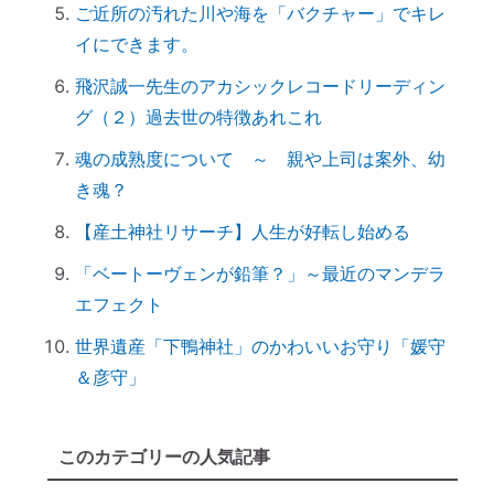
ご近所の汚れた川や海を「バクチャー」でキレ
「産土神社」の読み方は？ 意味や語源
イにできます。
は？
【ご感想｜カウンセリング】深く納得でき
飛沢誠一先生のアカシックレコードリーディン
ました
グ（２）過去世の特徴あれこれ
日本国民を癒しまくっている高市総理 ♡
魂の成熟度について ～ 親や上司は案外、幼
「日本の神社」と「エジプトの神殿」の共
き魂？
通点
【産土神社リサーチ】人生が好転し始める
スマホのない暮らし
「ベートーヴェンが鉛筆？」～最近のマンデラ
引き寄せ難民のあなたへ｜その前にやるべ
エフェクト
きこととは？
前世を教えてもらったら｜書き換えなきゃ
世界遺産「下鴨神社」のかわいいお守り「媛守
損！
＆彦守」
誰でもできる｜薬の浄化方法
「わかっちゃいるけど止められない」反応
このカテゴリーの人気記事
しちゃうのは、無意識からのメッセージ