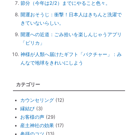
節分（今年は2/2）までにやること色々。
る
開運おそうじ：衝撃！日本人はきちんと洗濯で
ハタキをかけると部屋の波動が上がる♪
きていないらしい。
情報に振り回されず、必要な情報を受け取
るコツ
開運への近道：ごみ拾いを楽しんじゃうアプリ
非常用トイレ（尿と便を分ければ臭わな
「ピリカ」
い）
神様が人類へ届けたギフト「バクチャー」：み
台風を正しく怖がろう ～知って損なし
んなで地球をきれいにしよう
台風１０号で感じる「当たり前のしあわ
せ」
カテゴリー
何をしたら神社で歓迎されるのか？
魂の成熟度について ～ 親や上司は案
カウンセリング
(12)
外、幼き魂？
縁結び
(3)
ブッダと始める『 家族の苦悩から抜ける方
お客様の声
(29)
法 』
産土神社の効果
(17)
悪いカルマを相殺できるコツコツ貯金
参拝のコツ
(13)