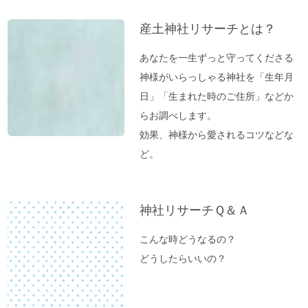
イ
「ガイアの法則」より
ブ
産土神社リサーチとは？
【オルゴール療法：症例】ギックリ腰＆1週
間～10日続いていた便秘が解消→毎日お通
あなたを一生ずっと守ってくださる
じが。
神様がいらっしゃる神社を「生年月
「バカ言ってる♪」水谷千重子ショーに行
日」「生まれた時のご住所」などか
ってきました♪
らお調べします。
東経１３５度「ガイアの法則」～ご神気た
効果、神様から愛されるコツなどな
っぷりの「いそべ神社」
ど。
神社でお腹が痛くなる理由
これが本当の「先祖供養」だった
神社リサーチＱ＆Ａ
夏のニオイ解決法「生ごみ臭」
高い浄化力♪ 高野山麓・和歌山の天然温
こんな時どうなるの？
泉「ゆの里」に行ってきました。
どうしたらいいの？
【春のおそうじ】参拝前の自宅おそうじ～
福を入れるスペース作り。