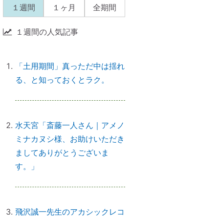
なら、先に癒すのがコツ
１週間
１ヶ月
全期間
１週間の人気記事
産土神社に参拝するメリット
→「開運スイッチ」が入る
「土用期間」真っただ中は揺れ
る、と知っておくとラク。
引き寄せられない本当の理由｜潜
在意識の書き換え・癒しが必要だ
水天宮「斎藤一人さん｜アメノ
った
ミナカヌシ様、お助けいただき
ましてありがとうございま
す。」
【ご感想｜カウンセリング】心配
性の家族も癒してもらいました
飛沢誠一先生のアカシックレコ