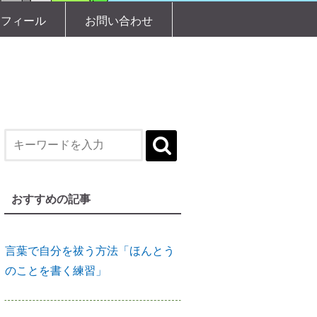
縁結びに効果がある「産土神社」
ロフィール
お問い合わせ
縁結びの土台づくりに「産土神
社」
【産土神社リサーチ】人生が好転
し始める
おすすめの記事
言葉で自分を祓う方法「ほんとう
のことを書く練習」