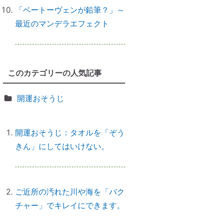
にやるべきこととは？
「ベートーヴェンが鉛筆？」～
最近のマンデラエフェクト
前世を教えてもらったら｜書き換
えなきゃ損！
このカテゴリーの人気記事
開運おそうじ
誰でもできる｜薬の浄化方法
開運おそうじ：タオルを「ぞう
きん」にしてはいけない。
「わかっちゃいるけど止められな
い」反応しちゃうのは、無意識か
らのメッセージ
ご近所の汚れた川や海を「バク
チャー」でキレイにできます。