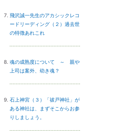
飛沢誠一先生のアカシックレコ
ードリーディング（２）過去世
日本国民を癒しまくっている高市
の特徴あれこれ
総理 ♡
魂の成熟度について ～ 親や
「日本の神社」と「エジプトの神
上司は案外、幼き魂？
殿」の共通点
石上神宮（３）「祓戸神社」が
スマホのない暮らし
ある神社は、まずそこからお参
りしましょう。
引き寄せ難民のあなたへ｜その前