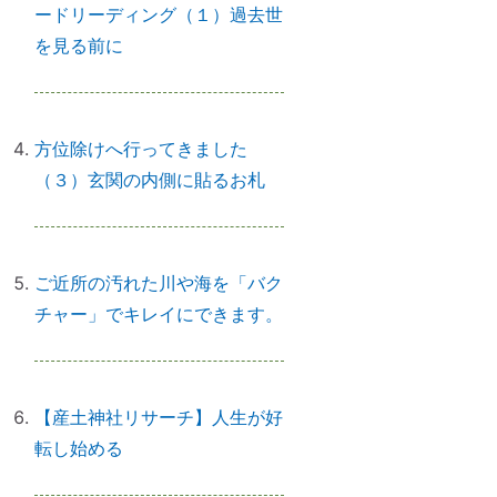
ードリーディング（１）過去世
を見る前に
初詣に間に合わせるには、今がリ
サーチの最適時期です
方位除けへ行ってきました
（３）玄関の内側に貼るお札
「氏神神社」と「産土神社」の違
いは何ですか？
ご近所の汚れた川や海を「バク
チャー」でキレイにできます。
「産土神社」の読み方は？ 意味
や語源は？
【産土神社リサーチ】人生が好
転し始める
【ご感想｜カウンセリング】深く
納得できました