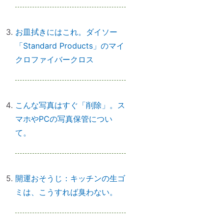
【心と魂が整う】産土神社に参拝
するメリットとは？
お皿拭きにはこれ。ダイソー
「Standard Products」のマイ
クロファイバークロス
実はNG！？｜やってはいけない参
拝マナー７つ
こんな写真はすぐ「削除」。ス
マホやPCの写真保管につい
「鉄分」と「温活」で開運♪～鉄瓶
て。
を再生してみた
開運おそうじ：キッチンの生ゴ
拭く活は「福活」
ミは、こうすれば臭わない。