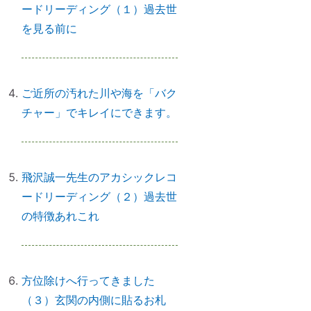
ードリーディング（１）過去世
を見る前に
初詣に間に合わせるには、今がリ
サーチの最適時期です
ご近所の汚れた川や海を「バク
チャー」でキレイにできます。
「氏神神社」と「産土神社」の違
いは何ですか？
飛沢誠一先生のアカシックレコ
ードリーディング（２）過去世
「産土神社」の読み方は？ 意味
の特徴あれこれ
や語源は？
方位除けへ行ってきました
【ご感想｜カウンセリング】深く
（３）玄関の内側に貼るお札
納得できました