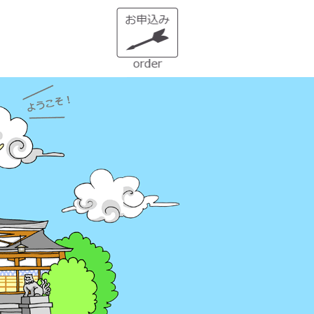
１）誰でも生まれ変われる・年に
２度の「大祓（おおはらえ）」と
は？
状況を好転させたい時の「産土神
社・21日連続参拝」とは