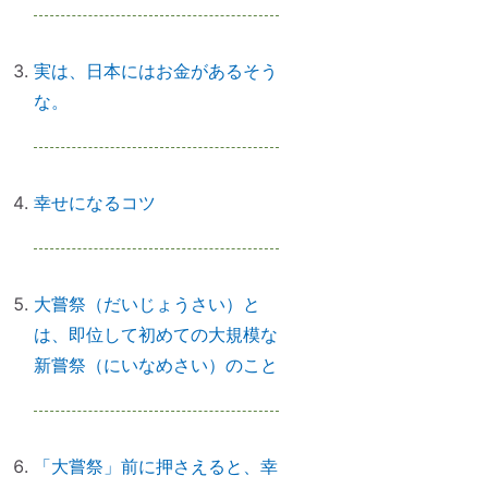
【心と魂が整う】産土神社に参拝
するメリットとは？
実は、日本にはお金があるそう
な。
実はNG！？｜やってはいけない参
拝マナー７つ
幸せになるコツ
「鉄分」と「温活」で開運♪～鉄瓶
大嘗祭（だいじょうさい）と
を再生してみた
は、即位して初めての大規模な
新嘗祭（にいなめさい）のこと
拭く活は「福活」
「大嘗祭」前に押さえると、幸