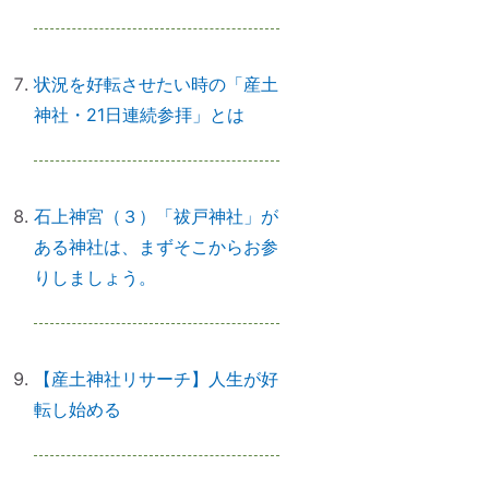
状況を好転させたい時の「産土
日本国民を癒しまくっている高市
神社・21日連続参拝」とは
総理 ♡
石上神宮（３）「祓戸神社」が
「日本の神社」と「エジプトの神
ある神社は、まずそこからお参
殿」の共通点
りしましょう。
スマホのない暮らし
【産土神社リサーチ】人生が好
転し始める
引き寄せ難民のあなたへ｜その前