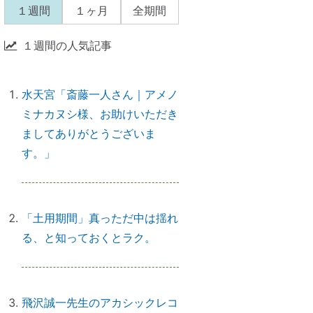
なら、先に癒すのがコツ
１週間
１ヶ月
全期間
１週間の人気記事
産土神社に参拝するメリット
→「開運スイッチ」が入る
水天宮「斎藤一人さん｜アメノ
ミナカヌシ様、お助けいただき
ましてありがとうございま
引き寄せられない本当の理由｜潜
す。」
在意識の書き換え・癒しが必要だ
った
「土用期間」真っただ中は揺れ
る、と知っておくとラク。
【ご感想｜カウンセリング】心配
性の家族も癒してもらいました
飛沢誠一先生のアカシックレコ