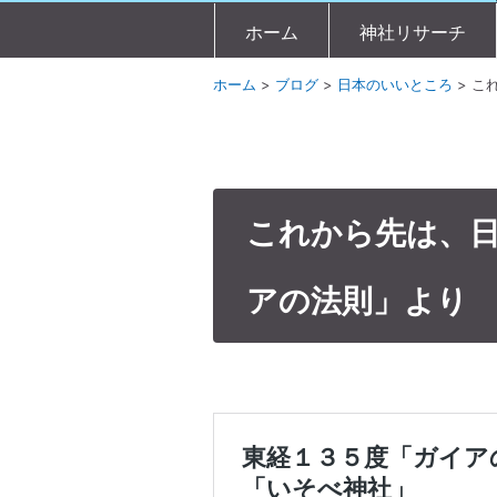
ホーム
神社リサーチ
ホーム
>
ブログ
>
日本のいいところ
>
こ
これから先は、
アの法則」より