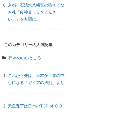
にやるべきこととは？
京都・石清水八幡宮の強そうな
お札「疫神斎（えきじんさ
い）」を玄関に。
前世を教えてもらったら｜書き換
えなきゃ損！
このカテゴリーの人気記事
誰でもできる｜薬の浄化方法
日本のいいところ
これから先は、日本が世界の中
「わかっちゃいるけど止められな
心になる「ガイアの法則」より
い」反応しちゃうのは、無意識か
らのメッセージ
天皇陛下は日本のTOP of ○○