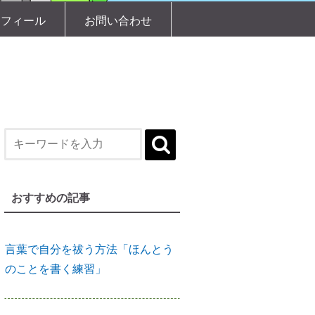
縁結びに効果がある「産土神社」
ロフィール
お問い合わせ
縁結びの土台づくりに「産土神
社」
【産土神社リサーチ】人生が好転
し始める
おすすめの記事
言葉で自分を祓う方法「ほんとう
のことを書く練習」