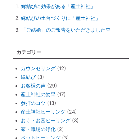
縁結びに効果がある「産土神社」
ットとは？
実はNG！？｜やってはいけない参拝マナ
縁結びの土台づくりに「産土神社」
ー７つ
「ご結婚」のご報告をいただきました♡
「鉄分」と「温活」で開運♪～鉄瓶を再生
してみた
拭く活は「福活」
カテゴリー
怒っている人は「困っている」人。自分に
カウンセリング
(12)
こうしてみよう。
縁結び
(3)
「産土神社ヒーリング」の流れ
お客様の声
(29)
究極のアーシング。「砂浴」でデトックス
産土神社の効果
(17)
してきました（２）
参拝のコツ
(13)
究極のアーシング。「砂浴」でデトックス
産土神社ヒーリング
(24)
してきました（１）
お寺・お墓ヒーリング
(3)
音で世界を整える「天才バイオリニスト
家・職場の浄化
(2)
HIMARIさん」～聞くだけで身体が整えられ
ペットヒーリング
(3)