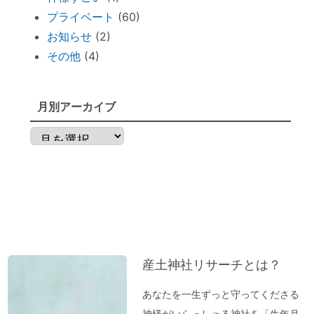
仏壇内の断捨離
プライベート
(60)
ペットヒーリング（ペットの不仲、誤食）
お知らせ
(2)
オススメ：全身に効果的な「耳温灸」～煙
その他
(4)
が出ない温灸器
断捨離しながら寄付できる「いいことシッ
プ」～ 必要なのは送料のみ。
月別アーカイブ
胎内記憶ガール「お空のセカイ」～流産の
月
理由が少し可愛くてホッコリ。
別
「胎内記憶」を持つ子どもが増えているワ
ア
ケ
ー
新生活が始まったら「鎮守神社リサーチ」
カ
を。
イ
古い携帯から受けるダメージ
ブ
産土神社リサーチとは？
周りを優先し過ぎる人のための「ご自愛レ
ッスン」
あなたを一生ずっと守ってくださる
神社巡りならぬ「トイレ巡り」～The
神様がいらっしゃる神社を「生年月