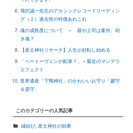
「産土神社」の読み方は？ 意味や語源
は？
飛沢誠一先生のアカシックレコードリーディン
【ご感想｜カウンセリング】深く納得でき
グ（２）過去世の特徴あれこれ
ました
魂の成熟度について ～ 親や上司は案外、幼
日本国民を癒しまくっている高市総理 ♡
き魂？
「日本の神社」と「エジプトの神殿」の共
【産土神社リサーチ】人生が好転し始める
通点
「ベートーヴェンが鉛筆？」～最近のマンデラ
スマホのない暮らし
エフェクト
引き寄せ難民のあなたへ｜その前にやるべ
きこととは？
世界遺産「下鴨神社」のかわいいお守り「媛守
前世を教えてもらったら｜書き換えなきゃ
＆彦守」
損！
誰でもできる｜薬の浄化方法
このカテゴリーの人気記事
「わかっちゃいるけど止められない」反応
しちゃうのは、無意識からのメッセージ
縁結び
,
産土神社の効果
【心と魂が整う】産土神社に参拝するメリ