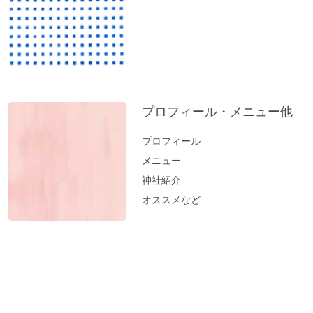
お薬出しすぎニッポン。全部やめたら元気
になった。
立春前に「断捨離」を。
お風呂（温泉）で開運しよう。
新年おめでとうございます：2023年開運
プロフィール・メニュー他
のコツとは？
小松易さんの「デジタルデータのかたづ
プロフィール
け」セミナー
メニュー
１分間、美しい音色をお楽しみください～
神社紹介
オルゴール療法の音
オススメなど
「初詣」もいいけれど、年内に参拝するの
が吉。「年末詣」「大祓（おおはらえ）」
のススメ。
お寺を浄化する「お寺ヒーリング」はじめ
ました。