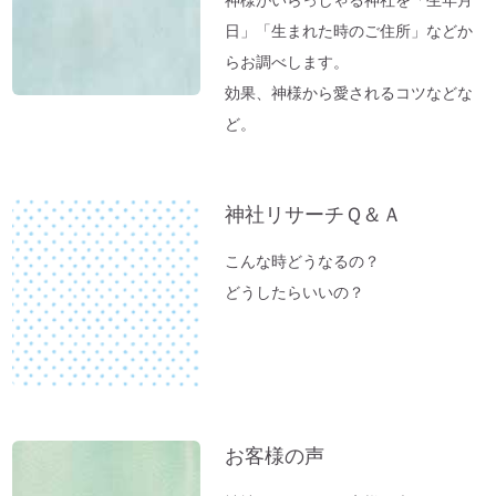
Tokyo Toilet
日」「生まれた時のご住所」などか
ずっと観ていたい。映画「PERFECT
らお調べします。
DAYS」
効果、神様から愛されるコツなどな
電子レンジの電磁波対策に「レンジプロテ
ど。
クター」
明日から土用！ 心構え・備えておくべき
神社リサーチＱ＆Ａ
ものは？
不安な時には「慈悲の瞑想」
こんな時どうなるの？
不安な時には「とんとんとん」
どうしたらいいの？
子育てママの救世主！『怒らなくても』～
ポイントを押さえればOK！
神棚のお掃除に便利な「毛バタキ」
東経１３５度から盛り上がる～明石、甲子
園球場
お客様の声
これから先は、日本が世界の中心になる