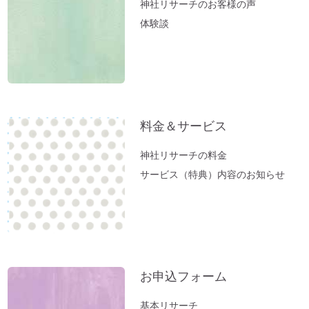
神社リサーチのお客様の声
「ガイアの法則」より
体験談
【オルゴール療法：症例】ギックリ腰＆1週
間～10日続いていた便秘が解消→毎日お通
じが。
「バカ言ってる♪」水谷千重子ショーに行
ってきました♪
料金＆サービス
東経１３５度「ガイアの法則」～ご神気た
っぷりの「いそべ神社」
神社リサーチの料金
神社でお腹が痛くなる理由
サービス（特典）内容のお知らせ
これが本当の「先祖供養」だった
夏のニオイ解決法「生ごみ臭」
高い浄化力♪ 高野山麓・和歌山の天然温
泉「ゆの里」に行ってきました。
【春のおそうじ】参拝前の自宅おそうじ～
お申込フォーム
福を入れるスペース作り。
基本リサーチ