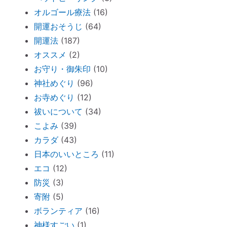
る
オルゴール療法
(16)
ハタキをかけると部屋の波動が上がる♪
開運おそうじ
(64)
情報に振り回されず、必要な情報を受け取
開運法
(187)
るコツ
オススメ
(2)
非常用トイレ（尿と便を分ければ臭わな
お守り・御朱印
(10)
い）
神社めぐり
(96)
台風を正しく怖がろう ～知って損なし
お寺めぐり
(12)
台風１０号で感じる「当たり前のしあわ
祓いについて
(34)
せ」
こよみ
(39)
何をしたら神社で歓迎されるのか？
カラダ
(43)
日本のいいところ
(11)
魂の成熟度について ～ 親や上司は案
エコ
(12)
外、幼き魂？
防災
(3)
ブッダと始める『 家族の苦悩から抜ける方
寄附
(5)
法 』
ボランティア
(16)
悪いカルマを相殺できるコツコツ貯金
神様すごい
(1)