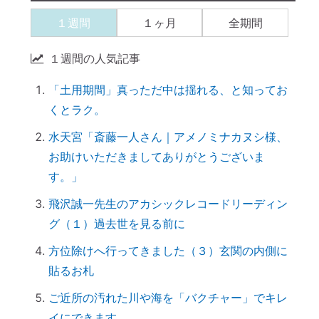
く」スポンジが革命すぎる
１週間
１ヶ月
全期間
【ご感想｜カウンセリング】現実が動き出
しました
１週間の人気記事
【カウンセリング】引き寄せたいなら、先
「土用期間」真っただ中は揺れる、と知ってお
に癒すのがコツ
くとラク。
産土神社に参拝するメリット →「開運スイ
ッチ」が入る
水天宮「斎藤一人さん｜アメノミナカヌシ様、
お助けいただきましてありがとうございま
引き寄せられない本当の理由｜潜在意識の
す。」
書き換え・癒しが必要だった
【ご感想｜カウンセリング】心配性の家族
飛沢誠一先生のアカシックレコードリーディン
も癒してもらいました
グ（１）過去世を見る前に
初詣に間に合わせるには、今がリサーチの
方位除けへ行ってきました（３）玄関の内側に
最適時期です
貼るお札
「氏神神社」と「産土神社」の違いは何で
ご近所の汚れた川や海を「バクチャー」でキレ
すか？
イにできます。