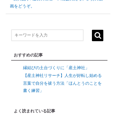
画をどうぞ。
１）誰でも生まれ変われる・年に２度の
「大祓（おおはらえ）」とは？
状況を好転させたい時の「産土神社・21日
連続参拝」とは
おすすめの記事
縁結びに効果がある「産土神社」
縁結びの土台づくりに「産土神社」
【産土神社リサーチ】人生が好転し始める
言葉で自分を祓う方法「ほんとうのことを
書く練習」
９割の人が知らない「産土神社」と人生の
深い関係
よく読まれている記事
【開運おそうじ】ニオイなし！「勝手に乾