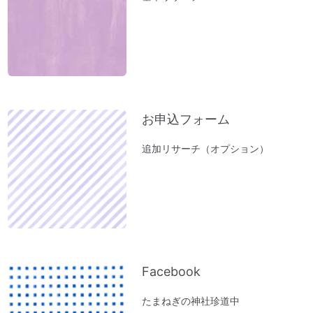
富士山絶景ポイント♪「新倉富士浅間神
社」岡田美里さんVlogより
【お寺ヒーリング：ご感想】スカっと清々
しい空気になっていました。
【職場の浄化：ご感想】息苦しさを感じな
くなり居心地が良くなりました♪
お申込フォーム
【職場の浄化】職場の雰囲気が悪くてお困
りの方へ
追加リサーチ（オプション）
新生活スタート！生年月日から調べる「鎮
守神社」があなたをサポートします。
春分ですね。今週やるべきこととは？
方位除けへ行ってきました（２）あの空海
も祈願した「方違神社」＠大阪
方位除けへ行ってきました（１）方位取り
Facebook
の時間がない方に。
たまねぎの神社珍道中
家族のモメ事は、しあわせのチャンス。