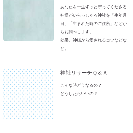
間～10日続いていた便秘が解消→毎日お通
あなたを一生ずっと守ってくださる
じが。
神様がいらっしゃる神社を「生年月
「バカ言ってる♪」水谷千重子ショーに行
日」「生まれた時のご住所」などか
ってきました♪
らお調べします。
東経１３５度「ガイアの法則」～ご神気た
効果、神様から愛されるコツなどな
っぷりの「いそべ神社」
ど。
神社でお腹が痛くなる理由
これが本当の「先祖供養」だった
神社リサーチＱ＆Ａ
夏のニオイ解決法「生ごみ臭」
高い浄化力♪ 高野山麓・和歌山の天然温
こんな時どうなるの？
泉「ゆの里」に行ってきました。
どうしたらいいの？
【春のおそうじ】参拝前の自宅おそうじ～
福を入れるスペース作り。
富士山絶景ポイント♪「新倉富士浅間神
社」岡田美里さんVlogより