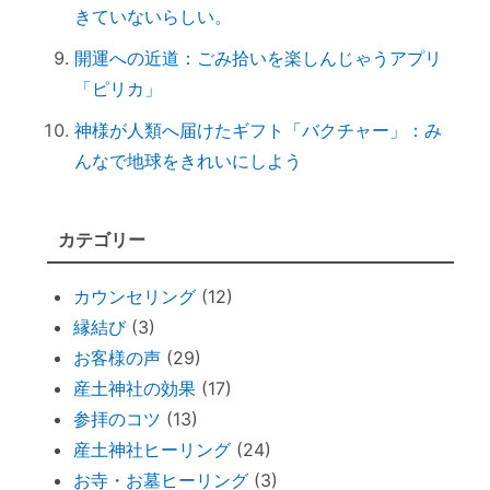
きていないらしい。
情報に振り回されず、必要な情報を受け取
るコツ
開運への近道：ごみ拾いを楽しんじゃうアプリ
非常用トイレ（尿と便を分ければ臭わな
「ピリカ」
い）
神様が人類へ届けたギフト「バクチャー」：み
台風を正しく怖がろう ～知って損なし
んなで地球をきれいにしよう
台風１０号で感じる「当たり前のしあわ
せ」
カテゴリー
何をしたら神社で歓迎されるのか？
魂の成熟度について ～ 親や上司は案
カウンセリング
(12)
外、幼き魂？
縁結び
(3)
ブッダと始める『 家族の苦悩から抜ける方
お客様の声
(29)
法 』
産土神社の効果
(17)
悪いカルマを相殺できるコツコツ貯金
参拝のコツ
(13)
仏壇内の断捨離
産土神社ヒーリング
(24)
ペットヒーリング（ペットの不仲、誤食）
お寺・お墓ヒーリング
(3)