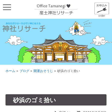
メ
ニ
ュ
ー
ホーム
>
ブログ
>
開運おそうじ
>
砂浜のゴミ拾い
砂浜のゴミ拾い