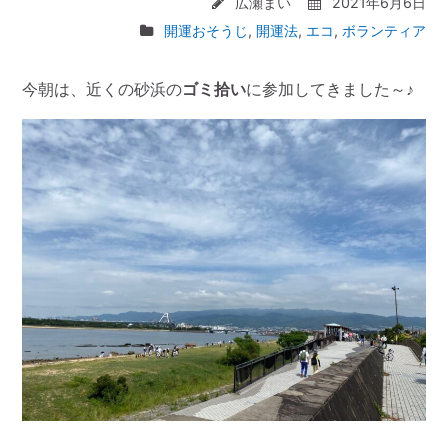
広瀬まい
2021年6月6日
開運おそうじ
,
開運法
,
エコ
,
ボランティア
今朝は、近くの砂浜の
ゴミ拾い
に参加してきました～♪