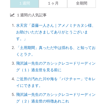
１週間
１ヶ月
全期間
しました
【カウンセリング】引き寄せたいなら、先
１週間の人気記事
に癒すのがコツ
水天宮「斎藤一人さん｜アメノミナカヌシ様、
産土神社に参拝するメリット →「開運スイ
お助けいただきましてありがとうございま
ッチ」が入る
す。」
引き寄せられない本当の理由｜潜在意識の
書き換え・癒しが必要だった
「土用期間」真っただ中は揺れる、と知ってお
くとラク。
【ご感想｜カウンセリング】心配性の家族
も癒してもらいました
飛沢誠一先生のアカシックレコードリーディン
初詣に間に合わせるには、今がリサーチの
グ（１）過去世を見る前に
最適時期です
ご近所の汚れた川や海を「バクチャー」でキレ
「氏神神社」と「産土神社」の違いは何で
イにできます。
すか？
飛沢誠一先生のアカシックレコードリーディン
「産土神社」の読み方は？ 意味や語源
グ（２）過去世の特徴あれこれ
は？