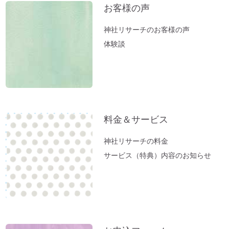
【お寺ヒーリング：ご感想】スカっと清々
お客様の声
しい空気になっていました。
神社リサーチのお客様の声
【職場の浄化：ご感想】息苦しさを感じな
体験談
くなり居心地が良くなりました♪
【職場の浄化】職場の雰囲気が悪くてお困
りの方へ
新生活スタート！生年月日から調べる「鎮
守神社」があなたをサポートします。
料金＆サービス
春分ですね。今週やるべきこととは？
方位除けへ行ってきました（２）あの空海
神社リサーチの料金
も祈願した「方違神社」＠大阪
サービス（特典）内容のお知らせ
方位除けへ行ってきました（１）方位取り
の時間がない方に。
家族のモメ事は、しあわせのチャンス。
お薬出しすぎニッポン。全部やめたら元気
になった。