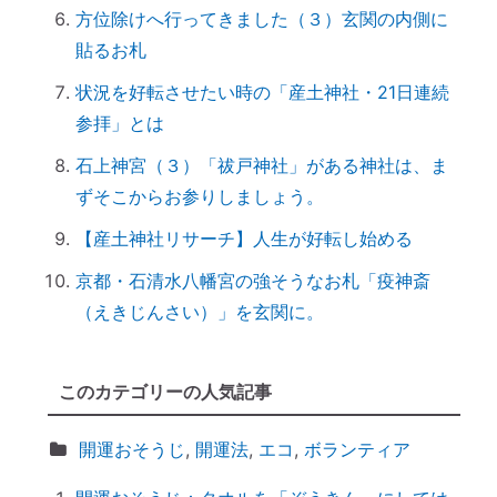
【ご感想｜カウンセリング】深く納得でき
方位除けへ行ってきました（３）玄関の内側に
ました
貼るお札
日本国民を癒しまくっている高市総理 ♡
状況を好転させたい時の「産土神社・21日連続
「日本の神社」と「エジプトの神殿」の共
参拝」とは
通点
石上神宮（３）「祓戸神社」がある神社は、ま
スマホのない暮らし
ずそこからお参りしましょう。
引き寄せ難民のあなたへ｜その前にやるべ
【産土神社リサーチ】人生が好転し始める
きこととは？
前世を教えてもらったら｜書き換えなきゃ
京都・石清水八幡宮の強そうなお札「疫神斎
損！
（えきじんさい）」を玄関に。
誰でもできる｜薬の浄化方法
「わかっちゃいるけど止められない」反応
このカテゴリーの人気記事
しちゃうのは、無意識からのメッセージ
【心と魂が整う】産土神社に参拝するメリ
開運おそうじ
,
開運法
,
エコ
,
ボランティア
ットとは？