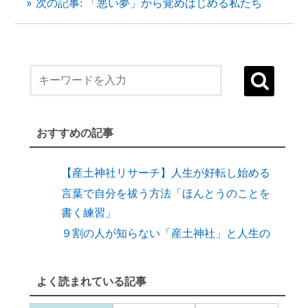
» 次の記事: 「悪い夢」から覚めはじめる私たち
１）誰でも生まれ変われる・年に２度の
「大祓（おおはらえ）」とは？
状況を好転させたい時の「産土神社・21日
連続参拝」とは
縁結びに効果がある「産土神社」
おすすめの記事
縁結びの土台づくりに「産土神社」
【産土神社リサーチ】人生が好転し始める
言葉で自分を祓う方法「ほんとうのことを
書く練習」
９割の人が知らない「産土神社」と人生の
深い関係
【開運おそうじ】ニオイなし！「勝手に乾
よく読まれている記事
く」スポンジが革命すぎる
【ご感想｜カウンセリング】現実が動き出