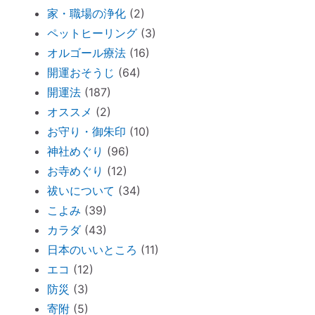
オススメ：全身に効果的な「耳温灸」～煙
家・職場の浄化
(2)
が出ない温灸器
ペットヒーリング
(3)
断捨離しながら寄付できる「いいことシッ
オルゴール療法
(16)
プ」～ 必要なのは送料のみ。
開運おそうじ
(64)
胎内記憶ガール「お空のセカイ」～流産の
開運法
(187)
理由が少し可愛くてホッコリ。
オススメ
(2)
お守り・御朱印
(10)
「胎内記憶」を持つ子どもが増えているワ
神社めぐり
(96)
ケ
お寺めぐり
(12)
新生活が始まったら「鎮守神社リサーチ」
祓いについて
(34)
を。
こよみ
(39)
古い携帯から受けるダメージ
カラダ
(43)
周りを優先し過ぎる人のための「ご自愛レ
日本のいいところ
(11)
ッスン」
エコ
(12)
神社巡りならぬ「トイレ巡り」～The
防災
(3)
Tokyo Toilet
寄附
(5)