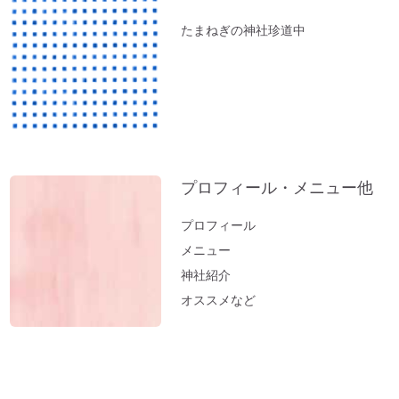
『限りある時間の使い方』～実家の断捨離
たまねぎの神社珍道中
で思うこと
ペットヒーリング（お散歩コースに霊体さ
んがいるとフリーズするワンコ）
実家の断捨離（食器棚編）
神社のヒーリング（浄化）～山形・秋田の
結果が・・・。地球も波動上昇中♪
プロフィール・メニュー他
実家の断捨離（冷蔵庫編）
邪気の出し方～足裏トントン
プロフィール
「難」がないのは「無難な人生」
メニュー
神社紹介
開運おそうじ（洗濯編）部屋干しのニオイ
オススメなど
はこれで解決
医師が解説するオルゴール療法「ひびきが
脳を活性化させ病気を改善する」
オルゴール療法・体験会＠東京 レポート