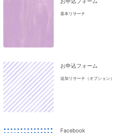
お申込フォーム
立春前に「断捨離」を。
基本リサーチ
お風呂（温泉）で開運しよう。
新年おめでとうございます：2023年開運
のコツとは？
小松易さんの「デジタルデータのかたづ
け」セミナー
１分間、美しい音色をお楽しみください～
お申込フォーム
オルゴール療法の音
「初詣」もいいけれど、年内に参拝するの
追加リサーチ（オプション）
が吉。「年末詣」「大祓（おおはらえ）」
のススメ。
お寺を浄化する「お寺ヒーリング」はじめ
ました。
体調の悪い方にオススメ「オルゴール療法
（動画）」
Facebook