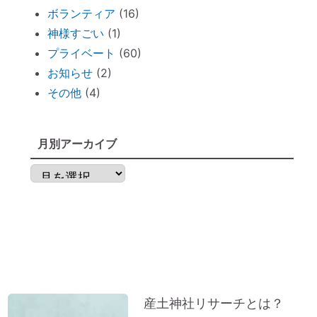
ずっと観ていたい。映画「PERFECT
ボランティア
(16)
DAYS」
神様すごい
(1)
電子レンジの電磁波対策に「レンジプロテ
プライベート
(60)
クター」
お知らせ
(2)
明日から土用！ 心構え・備えておくべき
その他
(4)
ものは？
不安な時には「慈悲の瞑想」
月別アーカイブ
不安な時には「とんとんとん」
子育てママの救世主！『怒らなくても』～
月
ポイントを押さえればOK！
別
神棚のお掃除に便利な「毛バタキ」
ア
東経１３５度から盛り上がる～明石、甲子
ー
園球場
カ
これから先は、日本が世界の中心になる
イ
「ガイアの法則」より
ブ
産土神社リサーチとは？
【オルゴール療法：症例】ギックリ腰＆1週