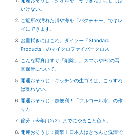
開運おそうじ：タオルを「ぞうきん」にしては
実はNG！？｜やってはいけない参拝マナ
いけない。
ー７つ
「鉄分」と「温活」で開運♪～鉄瓶を再生
ご近所の汚れた川や海を「バクチャー」でキレ
してみた
イにできます。
拭く活は「福活」
お皿拭きにはこれ。ダイソー「Standard
怒っている人は「困っている」人。自分に
Products」のマイクロファイバークロス
こうしてみよう。
こんな写真はすぐ「削除」。スマホやPCの写
「産土神社ヒーリング」の流れ
真保管について。
究極のアーシング。「砂浴」でデトックス
開運おそうじ：キッチンの生ゴミは、こうすれ
してきました（２）
ば臭わない。
究極のアーシング。「砂浴」でデトックス
してきました（１）
開運おそうじ：超便利！「アルコール水」の作
音で世界を整える「天才バイオリニスト
り方
HIMARIさん」～聞くだけで身体が整えられ
節分（今年は2/2）までにやること色々。
る
開運おそうじ：衝撃！日本人はきちんと洗濯で
ハタキをかけると部屋の波動が上がる♪