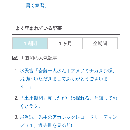
書く練習」
９割の人が知らない「産土神社」と人生の
深い関係
よく読まれている記事
【開運おそうじ】ニオイなし！「勝手に乾
く」スポンジが革命すぎる
１週間
１ヶ月
全期間
【ご感想｜カウンセリング】現実が動き出
しました
１週間の人気記事
【カウンセリング】引き寄せたいなら、先
水天宮「斎藤一人さん｜アメノミナカヌシ様、
に癒すのがコツ
お助けいただきましてありがとうございま
産土神社に参拝するメリット →「開運スイ
す。」
ッチ」が入る
「土用期間」真っただ中は揺れる、と知ってお
引き寄せられない本当の理由｜潜在意識の
くとラク。
書き換え・癒しが必要だった
【ご感想｜カウンセリング】心配性の家族
飛沢誠一先生のアカシックレコードリーディン
も癒してもらいました
グ（１）過去世を見る前に