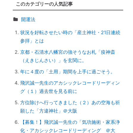
このカテゴリーの人気記事
誰でもできる｜薬の浄化方法
「わかっちゃいるけど止められない」反応
開運法
しちゃうのは、無意識からのメッセージ
状況を好転させたい時の「産土神社・21日連続
【心と魂が整う】産土神社に参拝するメリ
参拝」とは
ットとは？
実はNG！？｜やってはいけない参拝マナ
京都・石清水八幡宮の強そうなお札「疫神斎
ー７つ
（えきじんさい）」を玄関に。
「鉄分」と「温活」で開運♪～鉄瓶を再生
年に４度の「土用」期間を上手に過ごそう。
してみた
飛沢誠一先生のアカシックレコードリーディン
拭く活は「福活」
グ（１）過去世を見る前に
怒っている人は「困っている」人。自分に
こうしてみよう。
方位除けへ行ってきました（２）あの空海も祈
願した「方違神社」＠大阪
「産土神社ヒーリング」の流れ
究極のアーシング。「砂浴」でデトックス
【募集！】飛沢誠一先生の「気功施術・家系浄
してきました（２）
化・アカシックレコードリーディング ＠大