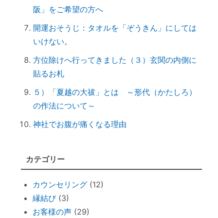
究極のアーシング。「砂浴」でデトックス
阪」をご希望の方へ
してきました（１）
開運おそうじ：タオルを「ぞうきん」にしては
音で世界を整える「天才バイオリニスト
いけない。
HIMARIさん」～聞くだけで身体が整えられ
方位除けへ行ってきました（３）玄関の内側に
る
貼るお札
ハタキをかけると部屋の波動が上がる♪
情報に振り回されず、必要な情報を受け取
５）「夏越の大祓」とは ～形代（かたしろ）
るコツ
の作法について～
非常用トイレ（尿と便を分ければ臭わな
神社でお腹が痛くなる理由
い）
台風を正しく怖がろう ～知って損なし
カテゴリー
台風１０号で感じる「当たり前のしあわ
せ」
カウンセリング
(12)
何をしたら神社で歓迎されるのか？
縁結び
(3)
魂の成熟度について ～ 親や上司は案
お客様の声
(29)