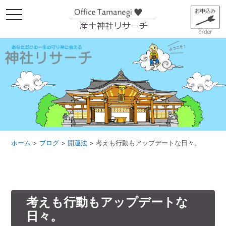
メ
ニ
ュ
ー
ホーム
>
ブログ
>
開運法
>
考えも行動もアップデートな日々。
考えも行動もアップデートな
日々。