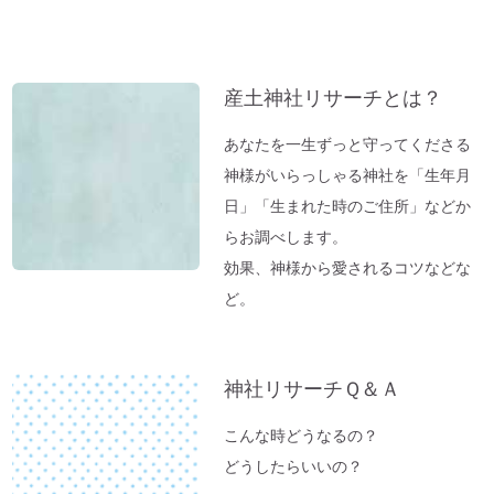
神棚のお掃除に便利な「毛バタキ」
カ
東経１３５度から盛り上がる～明石、甲子
イ
園球場
ブ
産土神社リサーチとは？
これから先は、日本が世界の中心になる
「ガイアの法則」より
あなたを一生ずっと守ってくださる
【オルゴール療法：症例】ギックリ腰＆1週
神様がいらっしゃる神社を「生年月
間～10日続いていた便秘が解消→毎日お通
日」「生まれた時のご住所」などか
じが。
らお調べします。
「バカ言ってる♪」水谷千重子ショーに行
効果、神様から愛されるコツなどな
ってきました♪
ど。
東経１３５度「ガイアの法則」～ご神気た
っぷりの「いそべ神社」
神社リサーチＱ＆Ａ
神社でお腹が痛くなる理由
これが本当の「先祖供養」だった
こんな時どうなるの？
夏のニオイ解決法「生ごみ臭」
どうしたらいいの？