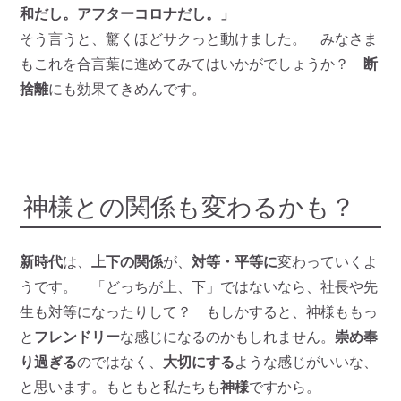
和だし。アフターコロナだし。」
そう言うと、驚くほどサクっと動けました。 みなさま
もこれを合言葉に進めてみてはいかがでしょうか？
断
捨離
にも効果てきめんです。
神様との関係も変わるかも？
新時代
は、
上下の関係
が、
対等・平等に
変わっていくよ
うです。 「どっちが上、下」ではないなら、社長や先
生も対等になったりして？ もしかすると、神様ももっ
と
フレンドリー
な感じになるのかもしれません。
崇め奉
り過ぎる
のではなく、
大切にする
ような感じがいいな、
と思います。もともと私たちも
神様
ですから。