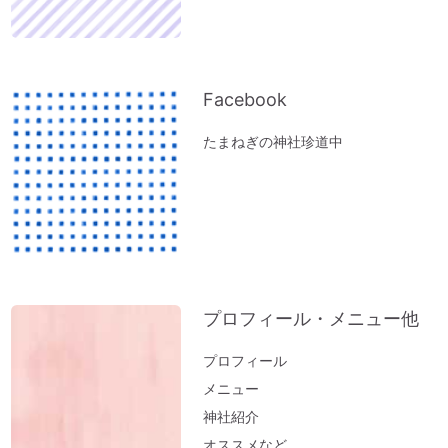
が吉。「年末詣」「大祓（おおはらえ）」
のススメ。
お寺を浄化する「お寺ヒーリング」はじめ
ました。
Facebook
体調の悪い方にオススメ「オルゴール療法
たまねぎの神社珍道中
（動画）」
『限りある時間の使い方』～実家の断捨離
で思うこと
ペットヒーリング（お散歩コースに霊体さ
んがいるとフリーズするワンコ）
実家の断捨離（食器棚編）
プロフィール・メニュー他
神社のヒーリング（浄化）～山形・秋田の
結果が・・・。地球も波動上昇中♪
プロフィール
実家の断捨離（冷蔵庫編）
メニュー
邪気の出し方～足裏トントン
神社紹介
オススメなど
「難」がないのは「無難な人生」