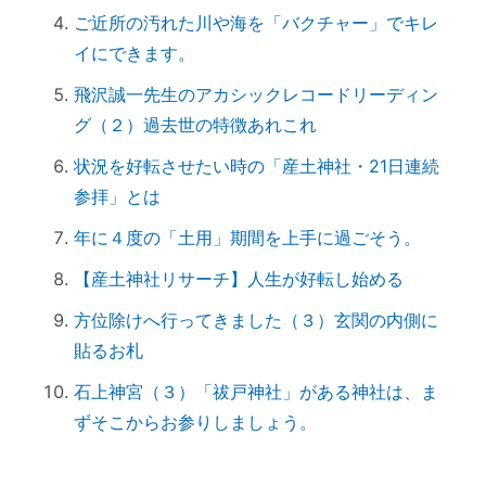
初詣に間に合わせるには、今がリサーチの
ご近所の汚れた川や海を「バクチャー」でキレ
最適時期です
イにできます。
「氏神神社」と「産土神社」の違いは何で
飛沢誠一先生のアカシックレコードリーディン
すか？
グ（２）過去世の特徴あれこれ
「産土神社」の読み方は？ 意味や語源
は？
状況を好転させたい時の「産土神社・21日連続
【ご感想｜カウンセリング】深く納得でき
参拝」とは
ました
年に４度の「土用」期間を上手に過ごそう。
日本国民を癒しまくっている高市総理 ♡
【産土神社リサーチ】人生が好転し始める
「日本の神社」と「エジプトの神殿」の共
方位除けへ行ってきました（３）玄関の内側に
通点
貼るお札
スマホのない暮らし
引き寄せ難民のあなたへ｜その前にやるべ
石上神宮（３）「祓戸神社」がある神社は、ま
きこととは？
ずそこからお参りしましょう。
前世を教えてもらったら｜書き換えなきゃ
損！