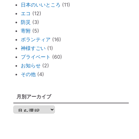
日本のいいところ
(11)
古い携帯から受けるダメージ
エコ
(12)
周りを優先し過ぎる人のための「ご自愛レ
防災
(3)
ッスン」
寄附
(5)
神社巡りならぬ「トイレ巡り」～The
ボランティア
(16)
Tokyo Toilet
神様すごい
(1)
ずっと観ていたい。映画「PERFECT
プライベート
(60)
DAYS」
お知らせ
(2)
電子レンジの電磁波対策に「レンジプロテ
その他
(4)
クター」
明日から土用！ 心構え・備えておくべき
ものは？
月別アーカイブ
不安な時には「慈悲の瞑想」
月
不安な時には「とんとんとん」
別
子育てママの救世主！『怒らなくても』～
ア
ポイントを押さえればOK！
ー