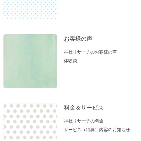
高い浄化力♪ 高野山麓・和歌山の天然温
泉「ゆの里」に行ってきました。
【春のおそうじ】参拝前の自宅おそうじ～
福を入れるスペース作り。
富士山絶景ポイント♪「新倉富士浅間神
お客様の声
社」岡田美里さんVlogより
神社リサーチのお客様の声
【お寺ヒーリング：ご感想】スカっと清々
体験談
しい空気になっていました。
【職場の浄化：ご感想】息苦しさを感じな
くなり居心地が良くなりました♪
【職場の浄化】職場の雰囲気が悪くてお困
りの方へ
料金＆サービス
新生活スタート！生年月日から調べる「鎮
守神社」があなたをサポートします。
神社リサーチの料金
春分ですね。今週やるべきこととは？
サービス（特典）内容のお知らせ
方位除けへ行ってきました（２）あの空海