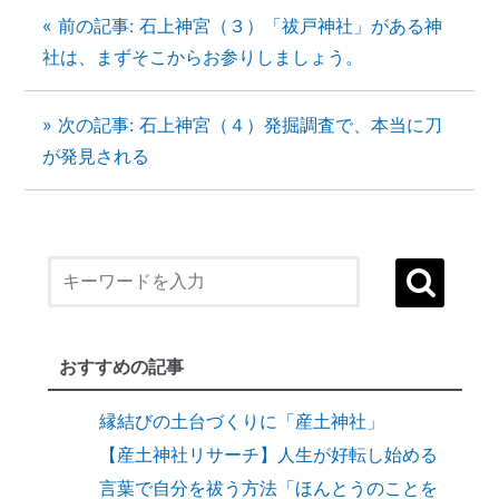
« 前の記事: 石上神宮（３）「祓戸神社」がある神
社は、まずそこからお参りしましょう。
» 次の記事: 石上神宮（４）発掘調査で、本当に刀
が発見される
１）誰でも生まれ変われる・年に２度の
「大祓（おおはらえ）」とは？
状況を好転させたい時の「産土神社・21日
連続参拝」とは
おすすめの記事
縁結びに効果がある「産土神社」
縁結びの土台づくりに「産土神社」
【産土神社リサーチ】人生が好転し始める
言葉で自分を祓う方法「ほんとうのことを