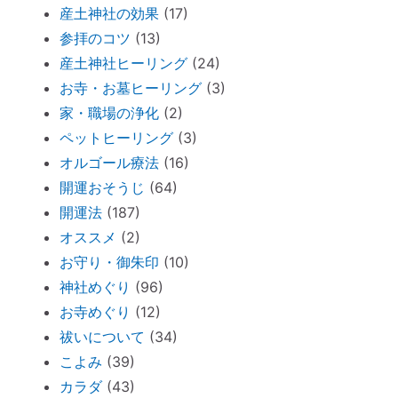
外、幼き魂？
産土神社の効果
(17)
ブッダと始める『 家族の苦悩から抜ける方
参拝のコツ
(13)
法 』
産土神社ヒーリング
(24)
悪いカルマを相殺できるコツコツ貯金
お寺・お墓ヒーリング
(3)
仏壇内の断捨離
家・職場の浄化
(2)
ペットヒーリング（ペットの不仲、誤食）
ペットヒーリング
(3)
オススメ：全身に効果的な「耳温灸」～煙
オルゴール療法
(16)
が出ない温灸器
開運おそうじ
(64)
断捨離しながら寄付できる「いいことシッ
開運法
(187)
プ」～ 必要なのは送料のみ。
オススメ
(2)
お守り・御朱印
(10)
胎内記憶ガール「お空のセカイ」～流産の
神社めぐり
(96)
理由が少し可愛くてホッコリ。
お寺めぐり
(12)
「胎内記憶」を持つ子どもが増えているワ
祓いについて
(34)
ケ
こよみ
(39)
新生活が始まったら「鎮守神社リサーチ」
カラダ
(43)
を。