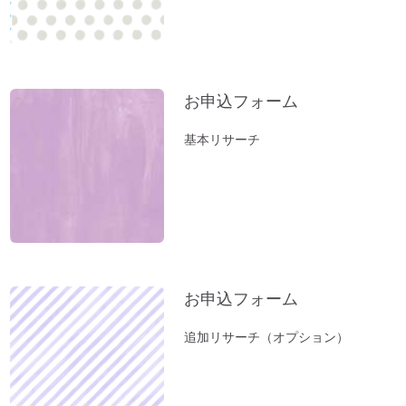
も祈願した「方違神社」＠大阪
方位除けへ行ってきました（１）方位取り
の時間がない方に。
家族のモメ事は、しあわせのチャンス。
お申込フォーム
お薬出しすぎニッポン。全部やめたら元気
基本リサーチ
になった。
立春前に「断捨離」を。
お風呂（温泉）で開運しよう。
新年おめでとうございます：2023年開運
のコツとは？
小松易さんの「デジタルデータのかたづ
お申込フォーム
け」セミナー
１分間、美しい音色をお楽しみください～
追加リサーチ（オプション）
オルゴール療法の音
「初詣」もいいけれど、年内に参拝するの