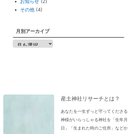
お知らせ
(2)
ものは？
その他
(4)
不安な時には「慈悲の瞑想」
不安な時には「とんとんとん」
子育てママの救世主！『怒らなくても』～
月別アーカイブ
ポイントを押さえればOK！
月
神棚のお掃除に便利な「毛バタキ」
別
東経１３５度から盛り上がる～明石、甲子
ア
園球場
ー
これから先は、日本が世界の中心になる
カ
「ガイアの法則」より
イ
【オルゴール療法：症例】ギックリ腰＆1週
ブ
産土神社リサーチとは？
間～10日続いていた便秘が解消→毎日お通
じが。
あなたを一生ずっと守ってくださる
「バカ言ってる♪」水谷千重子ショーに行
神様がいらっしゃる神社を「生年月
ってきました♪
日」「生まれた時のご住所」などか