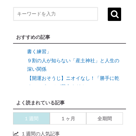
連続参拝」とは
縁結びに効果がある「産土神社」
縁結びの土台づくりに「産土神社」
【産土神社リサーチ】人生が好転し始める
おすすめの記事
言葉で自分を祓う方法「ほんとうのことを
書く練習」
９割の人が知らない「産土神社」と人生の
深い関係
【開運おそうじ】ニオイなし！「勝手に乾
く」スポンジが革命すぎる
【ご感想｜カウンセリング】現実が動き出
よく読まれている記事
しました
【カウンセリング】引き寄せたいなら、先
１週間
１ヶ月
全期間
に癒すのがコツ
産土神社に参拝するメリット →「開運スイ
１週間の人気記事