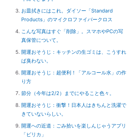
怒っている人は「困っている」人。自分に
お皿拭きにはこれ。ダイソー「Standard
こうしてみよう。
Products」のマイクロファイバークロス
「産土神社ヒーリング」の流れ
こんな写真はすぐ「削除」。スマホやPCの写
究極のアーシング。「砂浴」でデトックス
真保管について。
してきました（２）
究極のアーシング。「砂浴」でデトックス
開運おそうじ：キッチンの生ゴミは、こうすれ
してきました（１）
ば臭わない。
音で世界を整える「天才バイオリニスト
開運おそうじ：超便利！「アルコール水」の作
HIMARIさん」～聞くだけで身体が整えられ
り方
る
節分（今年は2/2）までにやること色々。
ハタキをかけると部屋の波動が上がる♪
開運おそうじ：衝撃！日本人はきちんと洗濯で
情報に振り回されず、必要な情報を受け取
きていないらしい。
るコツ
非常用トイレ（尿と便を分ければ臭わな
開運への近道：ごみ拾いを楽しんじゃうアプリ
い）
「ピリカ」