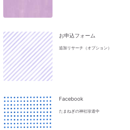
小松易さんの「デジタルデータのかたづ
け」セミナー
１分間、美しい音色をお楽しみください～
オルゴール療法の音
お申込フォーム
「初詣」もいいけれど、年内に参拝するの
が吉。「年末詣」「大祓（おおはらえ）」
追加リサーチ（オプション）
のススメ。
お寺を浄化する「お寺ヒーリング」はじめ
ました。
体調の悪い方にオススメ「オルゴール療法
（動画）」
『限りある時間の使い方』～実家の断捨離
Facebook
で思うこと
たまねぎの神社珍道中
ペットヒーリング（お散歩コースに霊体さ
んがいるとフリーズするワンコ）