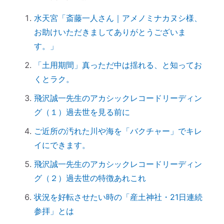
ッチ」が入る
水天宮「斎藤一人さん｜アメノミナカヌシ様、
引き寄せられない本当の理由｜潜在意識の
お助けいただきましてありがとうございま
書き換え・癒しが必要だった
す。」
【ご感想｜カウンセリング】心配性の家族
も癒してもらいました
「土用期間」真っただ中は揺れる、と知ってお
初詣に間に合わせるには、今がリサーチの
くとラク。
最適時期です
飛沢誠一先生のアカシックレコードリーディン
「氏神神社」と「産土神社」の違いは何で
グ（１）過去世を見る前に
すか？
ご近所の汚れた川や海を「バクチャー」でキレ
「産土神社」の読み方は？ 意味や語源
イにできます。
は？
飛沢誠一先生のアカシックレコードリーディン
【ご感想｜カウンセリング】深く納得でき
グ（２）過去世の特徴あれこれ
ました
日本国民を癒しまくっている高市総理 ♡
状況を好転させたい時の「産土神社・21日連続
「日本の神社」と「エジプトの神殿」の共
参拝」とは
通点