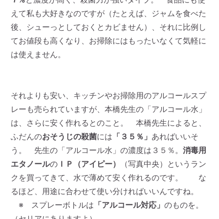
えて私も大好きなのですが（たとえば、ジャムを食べた
後、シューっとしておくとカビません）、それに比例し
てお値段も高くなり、お掃除にはもったいなくて気軽に
は使えません。
それよりも安い、キッチンやお掃除用のアルコールスプ
レーも売られていますが、本橋先生の「アルコール水」
は、さらに安く作れるとのこと。 本橋先生によると、
ふだんの
おそうじの殺菌
には
「３５％」
あればいいそ
う。 先生の「アルコール水」の濃度は３５％。
消毒用
エタノール
の
ＩＰ（アイピー）
（写真中央）というラン
クを買ってきて、水で薄めて安く作れるのです。 な
るほど、用途に合わせて使い分ければいいんですね。
※ スプレーボトルは
「アルコール対応」
のものを。
（セリアにありますよ）