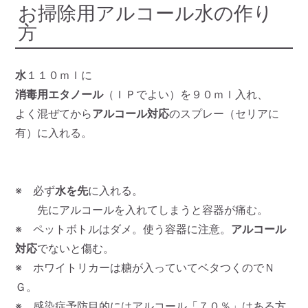
お掃除用アルコール水の作り
方
水
１１０ｍｌに
消毒用エタノール
（ＩＰでよい）を９０ｍｌ入れ、
よく混ぜてから
アルコール対応
のスプレー（セリアに
有）に入れる。
※ 必ず
水を先
に入れる。
先にアルコールを入れてしまうと容器が痛む。
※ ペットボトルはダメ。使う容器に注意。
アルコール
対応
でないと傷む。
※ ホワイトリカーは糖が入っていてベタつくのでＮ
Ｇ。
※ 感染症予防目的にはアルコール「７０％」はある方