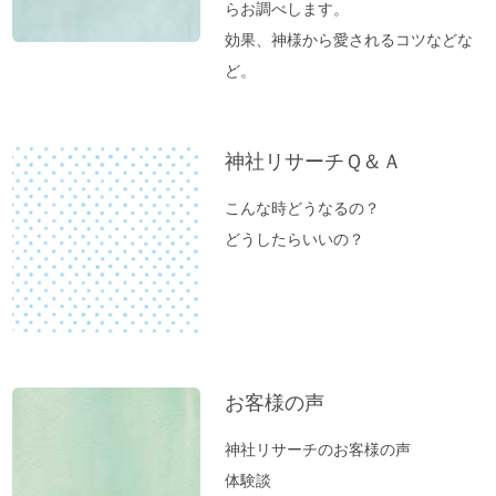
東経１３５度「ガイアの法則」～ご神気た
らお調べします。
っぷりの「いそべ神社」
効果、神様から愛されるコツなどな
神社でお腹が痛くなる理由
ど。
これが本当の「先祖供養」だった
夏のニオイ解決法「生ごみ臭」
神社リサーチＱ＆Ａ
高い浄化力♪ 高野山麓・和歌山の天然温
泉「ゆの里」に行ってきました。
こんな時どうなるの？
【春のおそうじ】参拝前の自宅おそうじ～
どうしたらいいの？
福を入れるスペース作り。
富士山絶景ポイント♪「新倉富士浅間神
社」岡田美里さんVlogより
【お寺ヒーリング：ご感想】スカっと清々
しい空気になっていました。
お客様の声
【職場の浄化：ご感想】息苦しさを感じな
神社リサーチのお客様の声
くなり居心地が良くなりました♪
体験談
【職場の浄化】職場の雰囲気が悪くてお困