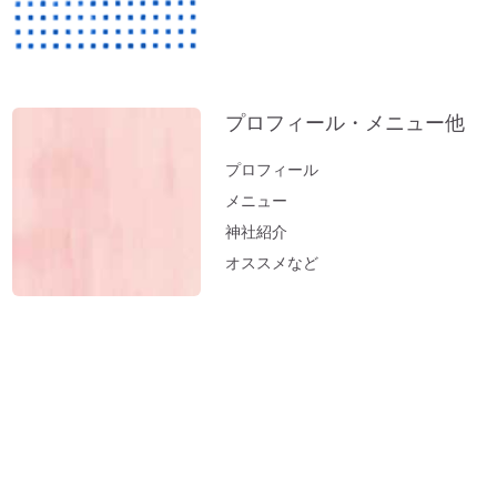
実家の断捨離（食器棚編）
神社のヒーリング（浄化）～山形・秋田の
結果が・・・。地球も波動上昇中♪
実家の断捨離（冷蔵庫編）
プロフィール・メニュー他
邪気の出し方～足裏トントン
「難」がないのは「無難な人生」
プロフィール
開運おそうじ（洗濯編）部屋干しのニオイ
メニュー
はこれで解決
神社紹介
医師が解説するオルゴール療法「ひびきが
オススメなど
脳を活性化させ病気を改善する」
オルゴール療法・体験会＠東京 レポート
シェディングでお困りの方に「ニオイヒ
バ」
神様に好かれるキッチン ～生ごみの臭い
はこうすればOK！～
オルゴール療法 まとめ