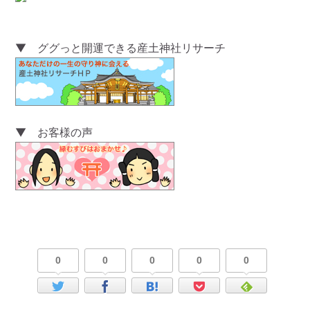
▼ ググっと開運できる産土神社リサーチ
▼ お客様の声
0
0
0
0
0