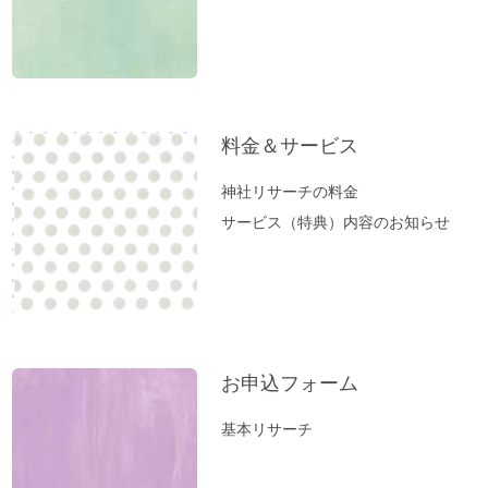
りの方へ
新生活スタート！生年月日から調べる「鎮
守神社」があなたをサポートします。
春分ですね。今週やるべきこととは？
料金＆サービス
方位除けへ行ってきました（２）あの空海
も祈願した「方違神社」＠大阪
神社リサーチの料金
方位除けへ行ってきました（１）方位取り
サービス（特典）内容のお知らせ
の時間がない方に。
家族のモメ事は、しあわせのチャンス。
お薬出しすぎニッポン。全部やめたら元気
になった。
立春前に「断捨離」を。
お申込フォーム
お風呂（温泉）で開運しよう。
基本リサーチ
新年おめでとうございます：2023年開運
のコツとは？