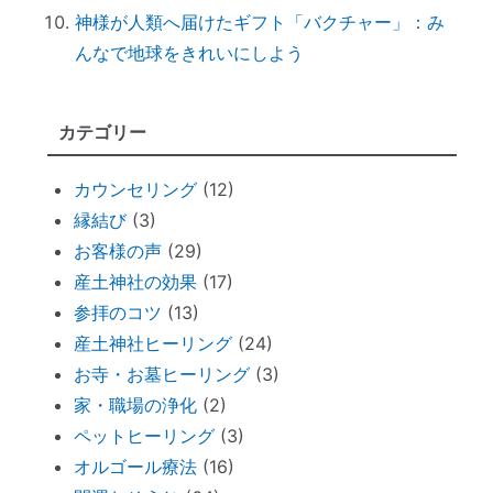
台風を正しく怖がろう ～知って損なし
神様が人類へ届けたギフト「バクチャー」：み
台風１０号で感じる「当たり前のしあわ
んなで地球をきれいにしよう
せ」
何をしたら神社で歓迎されるのか？
カテゴリー
魂の成熟度について ～ 親や上司は案
外、幼き魂？
カウンセリング
(12)
ブッダと始める『 家族の苦悩から抜ける方
縁結び
(3)
法 』
お客様の声
(29)
悪いカルマを相殺できるコツコツ貯金
産土神社の効果
(17)
仏壇内の断捨離
参拝のコツ
(13)
ペットヒーリング（ペットの不仲、誤食）
産土神社ヒーリング
(24)
オススメ：全身に効果的な「耳温灸」～煙
お寺・お墓ヒーリング
(3)
が出ない温灸器
家・職場の浄化
(2)
断捨離しながら寄付できる「いいことシッ
ペットヒーリング
(3)
プ」～ 必要なのは送料のみ。
オルゴール療法
(16)
胎内記憶ガール「お空のセカイ」～流産の