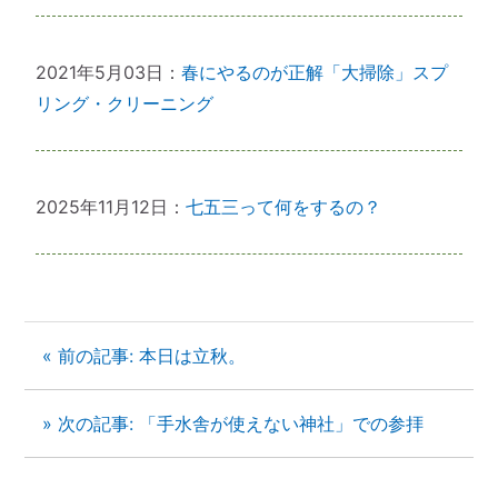
2021年5月03日：
春にやるのが正解「大掃除」スプ
リング・クリーニング
2025年11月12日：
七五三って何をするの？
« 前の記事: 本日は立秋。
» 次の記事: 「手水舎が使えない神社」での参拝
１）誰でも生まれ変われる・年に２度の
「大祓（おおはらえ）」とは？
状況を好転させたい時の「産土神社・21日