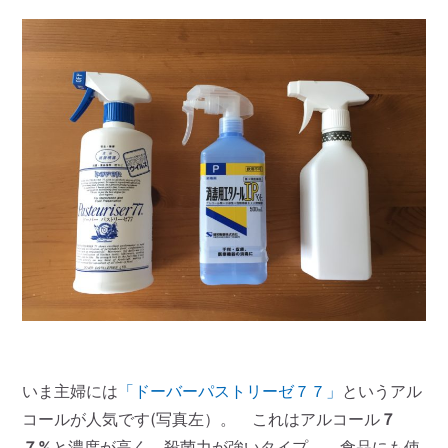
いま主婦には
「ドーバーパストリーゼ７７」
というアル
コールが人気です(写真左）。 これはアルコール
７
７%
と濃度が高く、殺菌力が強いタイプ。 食品にも使