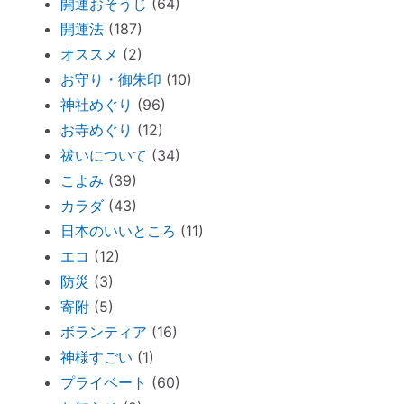
開運おそうじ
(64)
理由が少し可愛くてホッコリ。
開運法
(187)
「胎内記憶」を持つ子どもが増えているワ
オススメ
(2)
ケ
お守り・御朱印
(10)
新生活が始まったら「鎮守神社リサーチ」
神社めぐり
(96)
を。
お寺めぐり
(12)
祓いについて
(34)
古い携帯から受けるダメージ
こよみ
(39)
周りを優先し過ぎる人のための「ご自愛レ
カラダ
(43)
ッスン」
日本のいいところ
(11)
神社巡りならぬ「トイレ巡り」～The
エコ
(12)
Tokyo Toilet
防災
(3)
ずっと観ていたい。映画「PERFECT
寄附
(5)
DAYS」
ボランティア
(16)
電子レンジの電磁波対策に「レンジプロテ
神様すごい
(1)
クター」
プライベート
(60)
明日から土用！ 心構え・備えておくべき