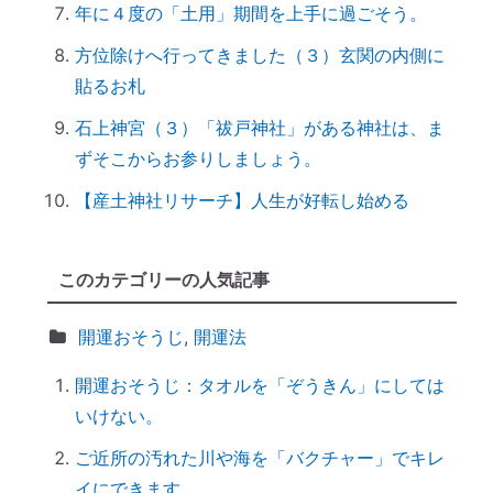
年に４度の「土用」期間を上手に過ごそう。
スマホのない暮らし
方位除けへ行ってきました（３）玄関の内側に
引き寄せ難民のあなたへ｜その前にやるべ
貼るお札
きこととは？
石上神宮（３）「祓戸神社」がある神社は、ま
前世を教えてもらったら｜書き換えなきゃ
ずそこからお参りしましょう。
損！
誰でもできる｜薬の浄化方法
【産土神社リサーチ】人生が好転し始める
「わかっちゃいるけど止められない」反応
しちゃうのは、無意識からのメッセージ
このカテゴリーの人気記事
【心と魂が整う】産土神社に参拝するメリ
ットとは？
開運おそうじ
,
開運法
実はNG！？｜やってはいけない参拝マナ
ー７つ
開運おそうじ：タオルを「ぞうきん」にしては
いけない。
「鉄分」と「温活」で開運♪～鉄瓶を再生
してみた
ご近所の汚れた川や海を「バクチャー」でキレ
拭く活は「福活」
イにできます。