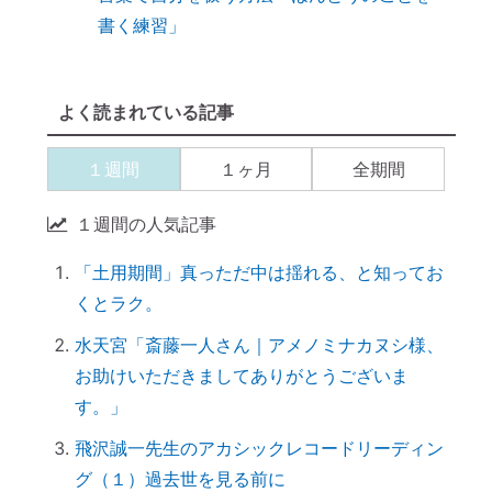
９割の人が知らない「産土神社」と人生の
深い関係
【開運おそうじ】ニオイなし！「勝手に乾
よく読まれている記事
く」スポンジが革命すぎる
【ご感想｜カウンセリング】現実が動き出
１週間
１ヶ月
全期間
しました
【カウンセリング】引き寄せたいなら、先
１週間の人気記事
に癒すのがコツ
「土用期間」真っただ中は揺れる、と知ってお
産土神社に参拝するメリット →「開運スイ
くとラク。
ッチ」が入る
引き寄せられない本当の理由｜潜在意識の
水天宮「斎藤一人さん｜アメノミナカヌシ様、
書き換え・癒しが必要だった
お助けいただきましてありがとうございま
す。」
【ご感想｜カウンセリング】心配性の家族
も癒してもらいました
飛沢誠一先生のアカシックレコードリーディン
初詣に間に合わせるには、今がリサーチの
グ（１）過去世を見る前に