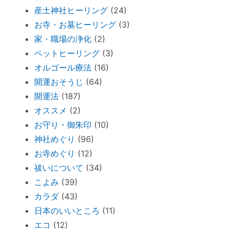
ブッダと始める『 家族の苦悩から抜ける方
産土神社ヒーリング
(24)
法 』
お寺・お墓ヒーリング
(3)
悪いカルマを相殺できるコツコツ貯金
家・職場の浄化
(2)
仏壇内の断捨離
ペットヒーリング
(3)
ペットヒーリング（ペットの不仲、誤食）
オルゴール療法
(16)
オススメ：全身に効果的な「耳温灸」～煙
開運おそうじ
(64)
が出ない温灸器
開運法
(187)
断捨離しながら寄付できる「いいことシッ
オススメ
(2)
プ」～ 必要なのは送料のみ。
お守り・御朱印
(10)
胎内記憶ガール「お空のセカイ」～流産の
神社めぐり
(96)
理由が少し可愛くてホッコリ。
お寺めぐり
(12)
祓いについて
(34)
「胎内記憶」を持つ子どもが増えているワ
こよみ
(39)
ケ
カラダ
(43)
新生活が始まったら「鎮守神社リサーチ」
日本のいいところ
(11)
を。
エコ
(12)
古い携帯から受けるダメージ