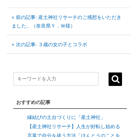
« 前の記事: 産土神社リサーチのご感想をいただき
ました。（奈良県Ｙ．Ｗ様）
» 次の記事: ３歳の女の子とコラボ
１）誰でも生まれ変われる・年に２度の
「大祓（おおはらえ）」とは？
状況を好転させたい時の「産土神社・21日
連続参拝」とは
縁結びに効果がある「産土神社」
おすすめの記事
縁結びの土台づくりに「産土神社」
【産土神社リサーチ】人生が好転し始める
言葉で自分を祓う方法「ほんとうのことを
書く練習」