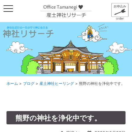
メ
ニ
ュ
ー
ホーム
>
ブログ
>
産土神社ヒーリング
>
熊野の神社を浄化中です。
熊野の神社を浄化中です。