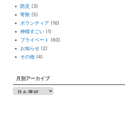
防災
(3)
周りを優先し過ぎる人のための「ご自愛レ
寄附
(5)
ッスン」
ボランティア
(16)
神社巡りならぬ「トイレ巡り」～The
神様すごい
(1)
Tokyo Toilet
プライベート
(60)
ずっと観ていたい。映画「PERFECT
お知らせ
(2)
DAYS」
その他
(4)
電子レンジの電磁波対策に「レンジプロテ
クター」
明日から土用！ 心構え・備えておくべき
月別アーカイブ
ものは？
月
不安な時には「慈悲の瞑想」
別
不安な時には「とんとんとん」
ア
子育てママの救世主！『怒らなくても』～
ー
ポイントを押さえればOK！
カ
神棚のお掃除に便利な「毛バタキ」
イ