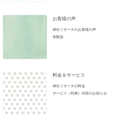
泉「ゆの里」に行ってきました。
【春のおそうじ】参拝前の自宅おそうじ～
福を入れるスペース作り。
お客様の声
富士山絶景ポイント♪「新倉富士浅間神
神社リサーチのお客様の声
社」岡田美里さんVlogより
体験談
【お寺ヒーリング：ご感想】スカっと清々
しい空気になっていました。
【職場の浄化：ご感想】息苦しさを感じな
くなり居心地が良くなりました♪
【職場の浄化】職場の雰囲気が悪くてお困
料金＆サービス
りの方へ
新生活スタート！生年月日から調べる「鎮
神社リサーチの料金
守神社」があなたをサポートします。
サービス（特典）内容のお知らせ
春分ですね。今週やるべきこととは？
方位除けへ行ってきました（２）あの空海
も祈願した「方違神社」＠大阪