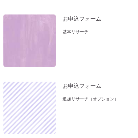
方位除けへ行ってきました（１）方位取り
の時間がない方に。
お申込フォーム
家族のモメ事は、しあわせのチャンス。
基本リサーチ
お薬出しすぎニッポン。全部やめたら元気
になった。
立春前に「断捨離」を。
お風呂（温泉）で開運しよう。
新年おめでとうございます：2023年開運
のコツとは？
お申込フォーム
小松易さんの「デジタルデータのかたづ
け」セミナー
追加リサーチ（オプション）
１分間、美しい音色をお楽しみください～
オルゴール療法の音
「初詣」もいいけれど、年内に参拝するの
が吉。「年末詣」「大祓（おおはらえ）」