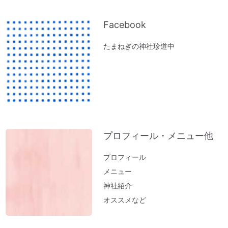
のススメ。
お寺を浄化する「お寺ヒーリング」はじめ
Facebook
ました。
たまねぎの神社珍道中
体調の悪い方にオススメ「オルゴール療法
（動画）」
『限りある時間の使い方』～実家の断捨離
で思うこと
ペットヒーリング（お散歩コースに霊体さ
んがいるとフリーズするワンコ）
プロフィール・メニュー他
実家の断捨離（食器棚編）
神社のヒーリング（浄化）～山形・秋田の
プロフィール
結果が・・・。地球も波動上昇中♪
メニュー
実家の断捨離（冷蔵庫編）
神社紹介
邪気の出し方～足裏トントン
オススメなど
「難」がないのは「無難な人生」