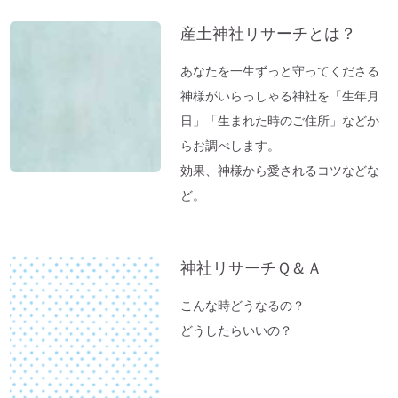
東経１３５度から盛り上がる～明石、甲子
ブ
産土神社リサーチとは？
園球場
これから先は、日本が世界の中心になる
あなたを一生ずっと守ってくださる
「ガイアの法則」より
神様がいらっしゃる神社を「生年月
【オルゴール療法：症例】ギックリ腰＆1週
日」「生まれた時のご住所」などか
間～10日続いていた便秘が解消→毎日お通
らお調べします。
じが。
効果、神様から愛されるコツなどな
「バカ言ってる♪」水谷千重子ショーに行
ど。
ってきました♪
東経１３５度「ガイアの法則」～ご神気た
神社リサーチＱ＆Ａ
っぷりの「いそべ神社」
神社でお腹が痛くなる理由
こんな時どうなるの？
これが本当の「先祖供養」だった
どうしたらいいの？
夏のニオイ解決法「生ごみ臭」
高い浄化力♪ 高野山麓・和歌山の天然温