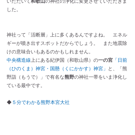
いただいて
和歌山
の神社の浄化に変更させていただきま
した。
神社って「活断層」上に多くあるんですよね。 エネル
ギーが噴き出すスポットだからでしょう。 また地震除
けの意味合いもあるのかもしれません。
中央構造線
上にある紀伊国（和歌山県）の
一の宮
「日前
（ひのくま）神宮・国懸（くにかかす）神宮」
と、「熊
野詣（もうで）」で有名な
熊野
の神社一帯をいま浄化し
ている最中です。
◆
５分でわかる熊野本宮大社