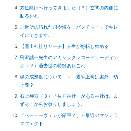
最適時期です
方位除けへ行ってきました（３）玄関の内側に
「氏神神社」と「産土神社」の違いは何で
貼るお札
すか？
ご近所の汚れた川や海を「バクチャー」でキレ
「産土神社」の読み方は？ 意味や語源
イにできます。
は？
【ご感想｜カウンセリング】深く納得でき
【産土神社リサーチ】人生が好転し始める
ました
飛沢誠一先生のアカシックレコードリーディン
日本国民を癒しまくっている高市総理 ♡
グ（２）過去世の特徴あれこれ
「日本の神社」と「エジプトの神殿」の共
魂の成熟度について ～ 親や上司は案外、幼
通点
き魂？
スマホのない暮らし
石上神宮（３）「祓戸神社」がある神社は、ま
引き寄せ難民のあなたへ｜その前にやるべ
ずそこからお参りしましょう。
きこととは？
前世を教えてもらったら｜書き換えなきゃ
「ベートーヴェンが鉛筆？」～最近のマンデラ
損！
エフェクト
誰でもできる｜薬の浄化方法