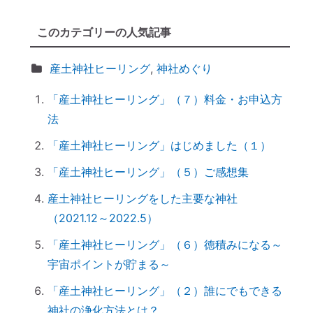
「わかっちゃいるけど止められない」反応
このカテゴリーの人気記事
しちゃうのは、無意識からのメッセージ
【心と魂が整う】産土神社に参拝するメリ
産土神社ヒーリング
,
神社めぐり
ットとは？
「産土神社ヒーリング」（７）料金・お申込方
実はNG！？｜やってはいけない参拝マナ
法
ー７つ
「鉄分」と「温活」で開運♪～鉄瓶を再生
「産土神社ヒーリング」はじめました（１）
してみた
「産土神社ヒーリング」（５）ご感想集
拭く活は「福活」
産土神社ヒーリングをした主要な神社
怒っている人は「困っている」人。自分に
（2021.12～2022.5）
こうしてみよう。
「産土神社ヒーリング」の流れ
「産土神社ヒーリング」（６）徳積みになる～
宇宙ポイントが貯まる～
究極のアーシング。「砂浴」でデトックス
してきました（２）
「産土神社ヒーリング」（２）誰にでもできる
究極のアーシング。「砂浴」でデトックス
神社の浄化方法とは？