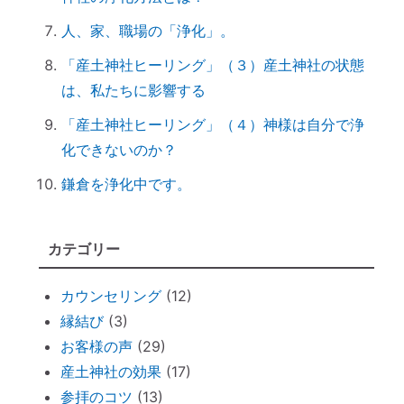
してきました（１）
人、家、職場の「浄化」。
音で世界を整える「天才バイオリニスト
「産土神社ヒーリング」（３）産土神社の状態
HIMARIさん」～聞くだけで身体が整えられ
は、私たちに影響する
る
ハタキをかけると部屋の波動が上がる♪
「産土神社ヒーリング」（４）神様は自分で浄
情報に振り回されず、必要な情報を受け取
化できないのか？
るコツ
鎌倉を浄化中です。
非常用トイレ（尿と便を分ければ臭わな
い）
カテゴリー
台風を正しく怖がろう ～知って損なし
台風１０号で感じる「当たり前のしあわ
カウンセリング
(12)
せ」
縁結び
(3)
何をしたら神社で歓迎されるのか？
お客様の声
(29)
魂の成熟度について ～ 親や上司は案
産土神社の効果
(17)
外、幼き魂？
参拝のコツ
(13)