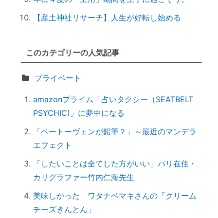
きこととは？
前世を教えてもらったら｜書き換えなきゃ
【産土神社リサーチ】人生が好転し始める
損！
誰でもできる｜薬の浄化方法
このカテゴリーの人気記事
「わかっちゃいるけど止められない」反応
しちゃうのは、無意識からのメッセージ
プライベート
【心と魂が整う】産土神社に参拝するメリ
amazonプライム「占いタクシー（SEATBELT
ットとは？
PSYCHIC)」に夢中になる
実はNG！？｜やってはいけない参拝マナ
ー７つ
「ベートーヴェンが鉛筆？」～最近のマンデラ
「鉄分」と「温活」で開運♪～鉄瓶を再生
エフェクト
してみた
「したいことは全てした方がいい」パリ在住・
拭く活は「福活」
カリグラファー竹内仁海先生
怒っている人は「困っている」人。自分に
美味しかった ワタナベマキさんの「クリーム
こうしてみよう。
チーズきんとん」
「産土神社ヒーリング」の流れ