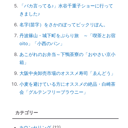
「バカ言ってる♪」水谷千重子ショーに行って
究極のアーシング。「砂浴」でデトックス
きました♪
してきました（２）
究極のアーシング。「砂浴」でデトックス
名字(苗字）をさかのぼってビックリぽん。
してきました（１）
丹波篠山・城下町をぶらり旅 ～「喫茶とお宿
音で世界を整える「天才バイオリニスト
oito」「小西のパン」
HIMARIさん」～聞くだけで身体が整えられ
あこがれのお弁当～下鴨茶寮の「おやさい京小
る
箱」
ハタキをかけると部屋の波動が上がる♪
情報に振り回されず、必要な情報を受け取
大阪中央卸売市場のオススメ寿司「ゑんどう」
るコツ
小麦を避けている方にオススメの絶品・白崎茶
非常用トイレ（尿と便を分ければ臭わな
会「グルテンフリーブラウニー」
い）
台風を正しく怖がろう ～知って損なし
カテゴリー
台風１０号で感じる「当たり前のしあわ
せ」
カウンセリング
(12)