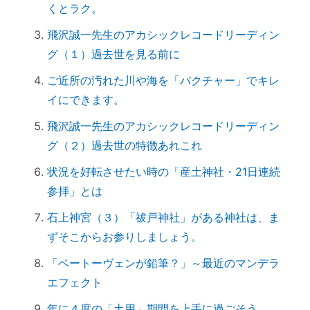
くとラク。
【ご感想｜カウンセリング】心配性の家族
も癒してもらいました
飛沢誠一先生のアカシックレコードリーディン
初詣に間に合わせるには、今がリサーチの
グ（１）過去世を見る前に
最適時期です
ご近所の汚れた川や海を「バクチャー」でキレ
「氏神神社」と「産土神社」の違いは何で
イにできます。
すか？
飛沢誠一先生のアカシックレコードリーディン
「産土神社」の読み方は？ 意味や語源
グ（２）過去世の特徴あれこれ
は？
【ご感想｜カウンセリング】深く納得でき
状況を好転させたい時の「産土神社・21日連続
ました
参拝」とは
日本国民を癒しまくっている高市総理 ♡
石上神宮（３）「祓戸神社」がある神社は、ま
「日本の神社」と「エジプトの神殿」の共
ずそこからお参りしましょう。
通点
「ベートーヴェンが鉛筆？」～最近のマンデラ
スマホのない暮らし
エフェクト
引き寄せ難民のあなたへ｜その前にやるべ
年に４度の「土用」期間を上手に過ごそう。