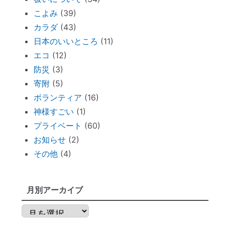
こよみ
(39)
新生活が始まったら「鎮守神社リサーチ」
カラダ
(43)
を。
日本のいいところ
(11)
古い携帯から受けるダメージ
エコ
(12)
周りを優先し過ぎる人のための「ご自愛レ
防災
(3)
ッスン」
寄附
(5)
神社巡りならぬ「トイレ巡り」～The
ボランティア
(16)
Tokyo Toilet
神様すごい
(1)
ずっと観ていたい。映画「PERFECT
プライベート
(60)
DAYS」
お知らせ
(2)
電子レンジの電磁波対策に「レンジプロテ
その他
(4)
クター」
明日から土用！ 心構え・備えておくべき
ものは？
月別アーカイブ
不安な時には「慈悲の瞑想」
月
不安な時には「とんとんとん」