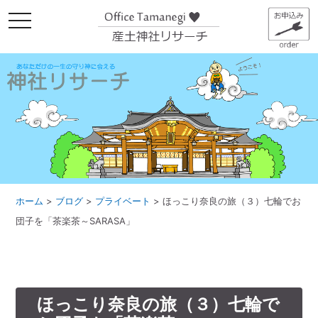
メ
ニ
ュ
ー
ホーム
>
ブログ
>
プライベート
>
ほっこり奈良の旅（３）七輪でお
団子を「茶楽茶～SARASA」
ほっこり奈良の旅（３）七輪で