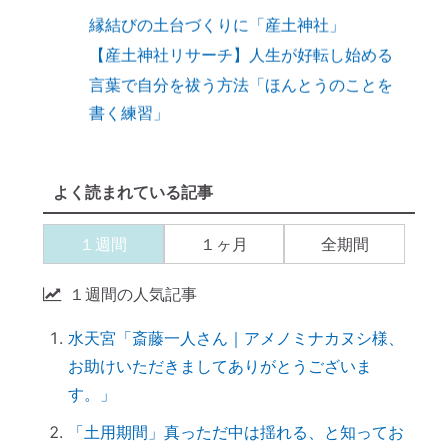
【産土神社リサーチ】人生が好転し始める
言葉で自分を祓う方法「ほんとうのことを
書く練習」
９割の人が知らない「産土神社」と人生の
深い関係
【開運おそうじ】ニオイなし！「勝手に乾
よく読まれている記事
く」スポンジが革命すぎる
【ご感想｜カウンセリング】現実が動き出
１週間
１ヶ月
全期間
しました
【カウンセリング】引き寄せたいなら、先
１週間の人気記事
に癒すのがコツ
水天宮「斎藤一人さん｜アメノミナカヌシ様、
産土神社に参拝するメリット →「開運スイ
お助けいただきましてありがとうございま
ッチ」が入る
す。」
引き寄せられない本当の理由｜潜在意識の
書き換え・癒しが必要だった
「土用期間」真っただ中は揺れる、と知ってお