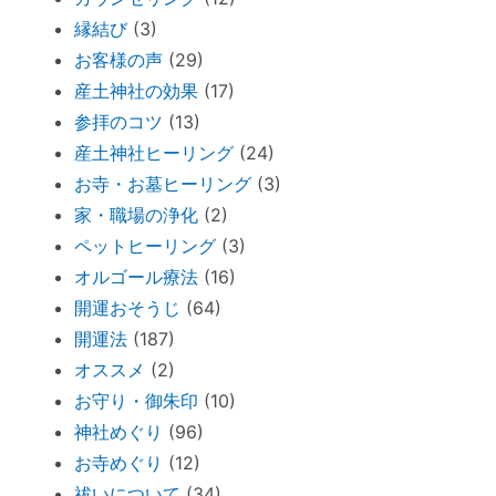
何をしたら神社で歓迎されるのか？
縁結び
(3)
魂の成熟度について ～ 親や上司は案
お客様の声
(29)
外、幼き魂？
産土神社の効果
(17)
ブッダと始める『 家族の苦悩から抜ける方
参拝のコツ
(13)
法 』
産土神社ヒーリング
(24)
悪いカルマを相殺できるコツコツ貯金
お寺・お墓ヒーリング
(3)
仏壇内の断捨離
家・職場の浄化
(2)
ペットヒーリング（ペットの不仲、誤食）
ペットヒーリング
(3)
オススメ：全身に効果的な「耳温灸」～煙
オルゴール療法
(16)
が出ない温灸器
開運おそうじ
(64)
断捨離しながら寄付できる「いいことシッ
開運法
(187)
プ」～ 必要なのは送料のみ。
オススメ
(2)
胎内記憶ガール「お空のセカイ」～流産の
お守り・御朱印
(10)
理由が少し可愛くてホッコリ。
神社めぐり
(96)
お寺めぐり
(12)
「胎内記憶」を持つ子どもが増えているワ
祓いについて
(34)
ケ