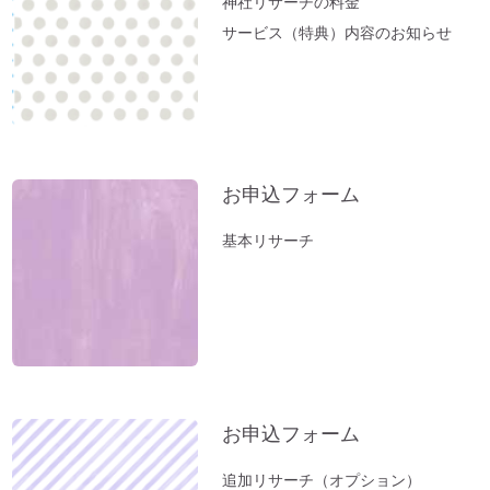
神社リサーチの料金
春分ですね。今週やるべきこととは？
サービス（特典）内容のお知らせ
方位除けへ行ってきました（２）あの空海
も祈願した「方違神社」＠大阪
方位除けへ行ってきました（１）方位取り
の時間がない方に。
家族のモメ事は、しあわせのチャンス。
お申込フォーム
お薬出しすぎニッポン。全部やめたら元気
基本リサーチ
になった。
立春前に「断捨離」を。
お風呂（温泉）で開運しよう。
新年おめでとうございます：2023年開運
のコツとは？
小松易さんの「デジタルデータのかたづ
お申込フォーム
け」セミナー
１分間、美しい音色をお楽しみください～
追加リサーチ（オプション）