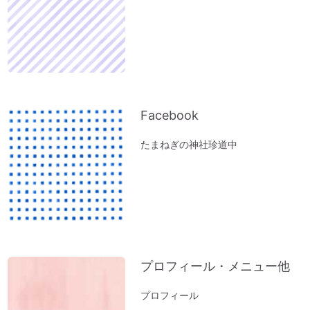
オルゴール療法の音
「初詣」もいいけれど、年内に参拝するの
が吉。「年末詣」「大祓（おおはらえ）」
のススメ。
お寺を浄化する「お寺ヒーリング」はじめ
ました。
Facebook
体調の悪い方にオススメ「オルゴール療法
たまねぎの神社珍道中
（動画）」
『限りある時間の使い方』～実家の断捨離
で思うこと
ペットヒーリング（お散歩コースに霊体さ
んがいるとフリーズするワンコ）
実家の断捨離（食器棚編）
プロフィール・メニュー他
神社のヒーリング（浄化）～山形・秋田の
結果が・・・。地球も波動上昇中♪
プロフィール