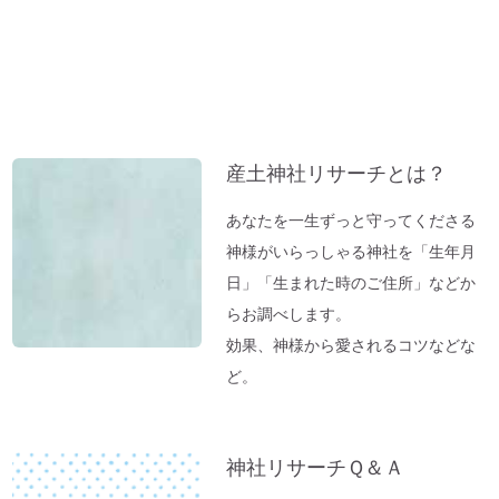
別
子育てママの救世主！『怒らなくても』～
ア
ポイントを押さえればOK！
ー
神棚のお掃除に便利な「毛バタキ」
カ
東経１３５度から盛り上がる～明石、甲子
イ
園球場
ブ
産土神社リサーチとは？
これから先は、日本が世界の中心になる
「ガイアの法則」より
あなたを一生ずっと守ってくださる
【オルゴール療法：症例】ギックリ腰＆1週
神様がいらっしゃる神社を「生年月
間～10日続いていた便秘が解消→毎日お通
日」「生まれた時のご住所」などか
じが。
らお調べします。
「バカ言ってる♪」水谷千重子ショーに行
効果、神様から愛されるコツなどな
ってきました♪
ど。
東経１３５度「ガイアの法則」～ご神気た
っぷりの「いそべ神社」
神社リサーチＱ＆Ａ
神社でお腹が痛くなる理由