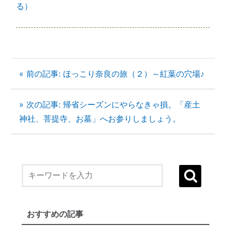
る）
« 前の記事: ほっこり奈良の旅（２）～紅葉の穴場♪
» 次の記事: 帰省シーズンにやらなきゃ損。「産土
神社、菩提寺、お墓」へお参りしましょう。
１）誰でも生まれ変われる・年に２度の
「大祓（おおはらえ）」とは？
状況を好転させたい時の「産土神社・21日
連続参拝」とは
縁結びに効果がある「産土神社」
おすすめの記事
縁結びの土台づくりに「産土神社」