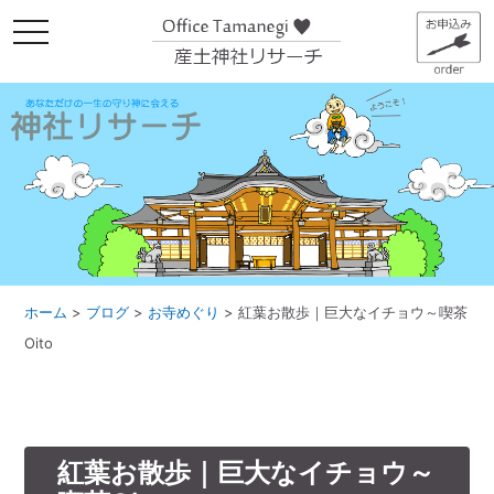
メ
ニ
ュ
ー
ホーム
>
ブログ
>
お寺めぐり
>
紅葉お散歩｜巨大なイチョウ～喫茶
Oito
紅葉お散歩｜巨大なイチョウ～