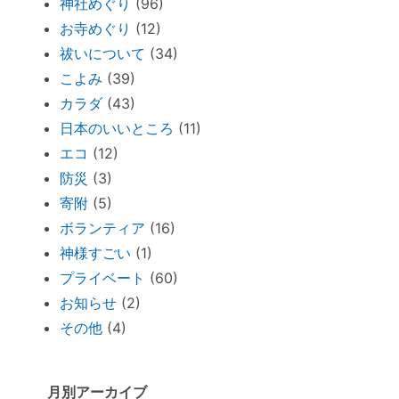
神社めぐり
(96)
「胎内記憶」を持つ子どもが増えているワ
お寺めぐり
(12)
ケ
祓いについて
(34)
新生活が始まったら「鎮守神社リサーチ」
こよみ
(39)
を。
カラダ
(43)
古い携帯から受けるダメージ
日本のいいところ
(11)
周りを優先し過ぎる人のための「ご自愛レ
エコ
(12)
ッスン」
防災
(3)
神社巡りならぬ「トイレ巡り」～The
寄附
(5)
Tokyo Toilet
ボランティア
(16)
ずっと観ていたい。映画「PERFECT
神様すごい
(1)
DAYS」
プライベート
(60)
電子レンジの電磁波対策に「レンジプロテ
お知らせ
(2)
クター」
その他
(4)
明日から土用！ 心構え・備えておくべき
ものは？
月別アーカイブ