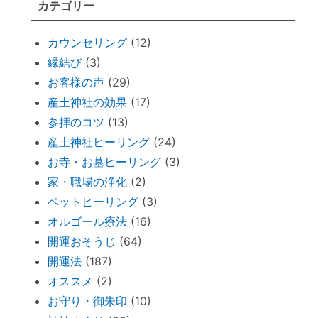
カテゴリー
せ」
何をしたら神社で歓迎されるのか？
カウンセリング
(12)
魂の成熟度について ～ 親や上司は案
縁結び
(3)
外、幼き魂？
お客様の声
(29)
ブッダと始める『 家族の苦悩から抜ける方
産土神社の効果
(17)
法 』
参拝のコツ
(13)
悪いカルマを相殺できるコツコツ貯金
産土神社ヒーリング
(24)
お寺・お墓ヒーリング
(3)
仏壇内の断捨離
家・職場の浄化
(2)
ペットヒーリング（ペットの不仲、誤食）
ペットヒーリング
(3)
オススメ：全身に効果的な「耳温灸」～煙
オルゴール療法
(16)
が出ない温灸器
開運おそうじ
(64)
断捨離しながら寄付できる「いいことシッ
開運法
(187)
プ」～ 必要なのは送料のみ。
オススメ
(2)
胎内記憶ガール「お空のセカイ」～流産の
お守り・御朱印
(10)
理由が少し可愛くてホッコリ。