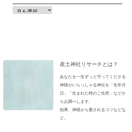
不安な時には「慈悲の瞑想」
不安な時には「とんとんとん」
月
子育てママの救世主！『怒らなくても』～
別
ポイントを押さえればOK！
ア
神棚のお掃除に便利な「毛バタキ」
ー
カ
東経１３５度から盛り上がる～明石、甲子
イ
園球場
ブ
これから先は、日本が世界の中心になる
産土神社リサーチとは？
「ガイアの法則」より
あなたを一生ずっと守ってくださる
【オルゴール療法：症例】ギックリ腰＆1週
神様がいらっしゃる神社を「生年月
間～10日続いていた便秘が解消→毎日お通
日」「生まれた時のご住所」などか
じが。
らお調べします。
「バカ言ってる♪」水谷千重子ショーに行
効果、神様から愛されるコツなどな
ってきました♪
ど。
東経１３５度「ガイアの法則」～ご神気た
っぷりの「いそべ神社」