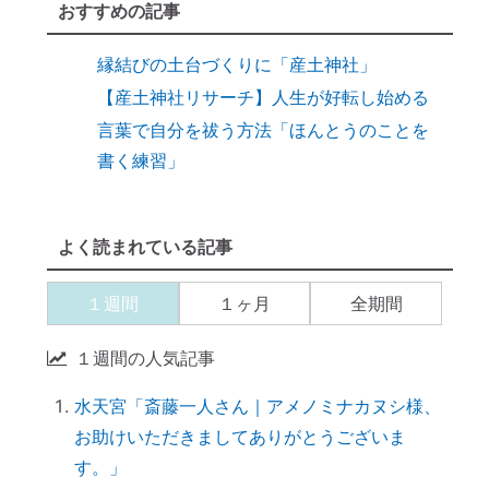
縁結びに効果がある「産土神社」
おすすめの記事
縁結びの土台づくりに「産土神社」
【産土神社リサーチ】人生が好転し始める
言葉で自分を祓う方法「ほんとうのことを
書く練習」
９割の人が知らない「産土神社」と人生の
深い関係
【開運おそうじ】ニオイなし！「勝手に乾
よく読まれている記事
く」スポンジが革命すぎる
【ご感想｜カウンセリング】現実が動き出
１週間
１ヶ月
全期間
しました
１週間の人気記事
【カウンセリング】引き寄せたいなら、先
に癒すのがコツ
水天宮「斎藤一人さん｜アメノミナカヌシ様、
産土神社に参拝するメリット →「開運スイ
お助けいただきましてありがとうございま
ッチ」が入る
す。」
引き寄せられない本当の理由｜潜在意識の