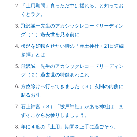
「土用期間」真っただ中は揺れる、と知ってお
書き換え・癒しが必要だった
くとラク。
【ご感想｜カウンセリング】心配性の家族
飛沢誠一先生のアカシックレコードリーディン
も癒してもらいました
グ（１）過去世を見る前に
初詣に間に合わせるには、今がリサーチの
最適時期です
状況を好転させたい時の「産土神社・21日連続
「氏神神社」と「産土神社」の違いは何で
参拝」とは
すか？
飛沢誠一先生のアカシックレコードリーディン
「産土神社」の読み方は？ 意味や語源
グ（２）過去世の特徴あれこれ
は？
方位除けへ行ってきました（３）玄関の内側に
【ご感想｜カウンセリング】深く納得でき
貼るお札
ました
日本国民を癒しまくっている高市総理 ♡
石上神宮（３）「祓戸神社」がある神社は、ま
ずそこからお参りしましょう。
「日本の神社」と「エジプトの神殿」の共
通点
年に４度の「土用」期間を上手に過ごそう。
スマホのない暮らし