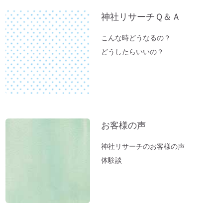
神社でお腹が痛くなる理由
神社リサーチＱ＆Ａ
これが本当の「先祖供養」だった
こんな時どうなるの？
夏のニオイ解決法「生ごみ臭」
どうしたらいいの？
高い浄化力♪ 高野山麓・和歌山の天然温
泉「ゆの里」に行ってきました。
【春のおそうじ】参拝前の自宅おそうじ～
福を入れるスペース作り。
富士山絶景ポイント♪「新倉富士浅間神
お客様の声
社」岡田美里さんVlogより
【お寺ヒーリング：ご感想】スカっと清々
神社リサーチのお客様の声
しい空気になっていました。
体験談
【職場の浄化：ご感想】息苦しさを感じな
くなり居心地が良くなりました♪
【職場の浄化】職場の雰囲気が悪くてお困
りの方へ