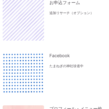
け」セミナー
お申込フォーム
１分間、美しい音色をお楽しみください～
追加リサーチ（オプション）
オルゴール療法の音
「初詣」もいいけれど、年内に参拝するの
が吉。「年末詣」「大祓（おおはらえ）」
のススメ。
お寺を浄化する「お寺ヒーリング」はじめ
ました。
Facebook
体調の悪い方にオススメ「オルゴール療法
（動画）」
たまねぎの神社珍道中
『限りある時間の使い方』～実家の断捨離
で思うこと
ペットヒーリング（お散歩コースに霊体さ
んがいるとフリーズするワンコ）
実家の断捨離（食器棚編）
神社のヒーリング（浄化）～山形・秋田の
プロフィール・メニュー他