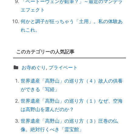
「ベートーヴェンが鉛筆？」～最近のマンデラ
引き寄せ難民のあなたへ｜その前にやるべ
エフェクト
きこととは？
何かと調子が狂っちゃう「土用」。私の体験あ
前世を教えてもらったら｜書き換えなきゃ
れこれ。
損！
誰でもできる｜薬の浄化方法
「わかっちゃいるけど止められない」反応
このカテゴリーの人気記事
しちゃうのは、無意識からのメッセージ
【心と魂が整う】産土神社に参拝するメリ
お寺めぐり
,
プライベート
ットとは？
世界遺産「高野山」の巡り方（４）故人の供養
実はNG！？｜やってはいけない参拝マナ
ができる「写経」
ー７つ
世界遺産「高野山」の巡り方（１）なぜ、空海
「鉄分」と「温活」で開運♪～鉄瓶を再生
は高野山を選んだのか？
してみた
拭く活は「福活」
世界遺産「高野山」の巡り方（３）圧巻の仏
怒っている人は「困っている」人。自分に
像。絶対行くべき「霊宝館」