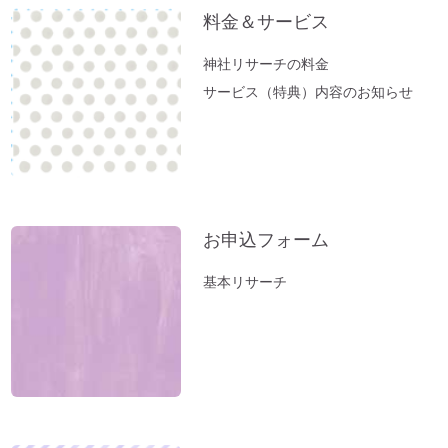
新生活スタート！生年月日から調べる「鎮
料金＆サービス
守神社」があなたをサポートします。
神社リサーチの料金
春分ですね。今週やるべきこととは？
サービス（特典）内容のお知らせ
方位除けへ行ってきました（２）あの空海
も祈願した「方違神社」＠大阪
方位除けへ行ってきました（１）方位取り
の時間がない方に。
家族のモメ事は、しあわせのチャンス。
お申込フォーム
お薬出しすぎニッポン。全部やめたら元気
になった。
基本リサーチ
立春前に「断捨離」を。
お風呂（温泉）で開運しよう。
新年おめでとうございます：2023年開運
のコツとは？
小松易さんの「デジタルデータのかたづ