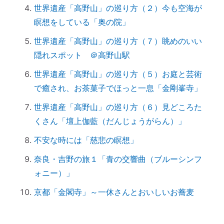
こうしてみよう。
世界遺産「高野山」の巡り方（２）今も空海が
「産土神社ヒーリング」の流れ
瞑想をしている「奥の院」
究極のアーシング。「砂浴」でデトックス
世界遺産「高野山」の巡り方（７）眺めのいい
してきました（２）
隠れスポット ＠高野山駅
究極のアーシング。「砂浴」でデトックス
世界遺産「高野山」の巡り方（５）お庭と芸術
してきました（１）
で癒され、お茶菓子でほっと一息「金剛峯寺」
音で世界を整える「天才バイオリニスト
HIMARIさん」～聞くだけで身体が整えられ
世界遺産「高野山」の巡り方（６）見どころた
る
くさん「壇上伽藍（だんじょうがらん）」
ハタキをかけると部屋の波動が上がる♪
不安な時には「慈悲の瞑想」
情報に振り回されず、必要な情報を受け取
奈良・吉野の旅１「青の交響曲（ブルーシンフ
るコツ
ォニー）」
非常用トイレ（尿と便を分ければ臭わな
い）
京都「金閣寺」～一休さんとおいしいお蕎麦
台風を正しく怖がろう ～知って損なし
台風１０号で感じる「当たり前のしあわ