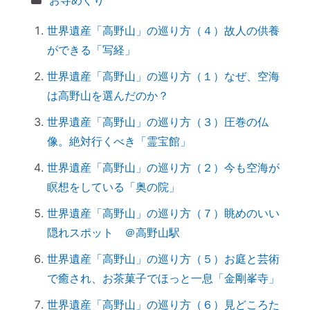
お寺めぐり
ットとは？
世界遺産「高野山」の巡り方（４）故人の供養
実はNG！？｜やってはいけない参拝マナ
ができる「写経」
ー７つ
「鉄分」と「温活」で開運♪～鉄瓶を再生
世界遺産「高野山」の巡り方（１）なぜ、空海
してみた
は高野山を選んだのか？
拭く活は「福活」
世界遺産「高野山」の巡り方（３）圧巻の仏
怒っている人は「困っている」人。自分に
像。絶対行くべき「霊宝館」
こうしてみよう。
世界遺産「高野山」の巡り方（２）今も空海が
「産土神社ヒーリング」の流れ
瞑想をしている「奥の院」
究極のアーシング。「砂浴」でデトックス
世界遺産「高野山」の巡り方（７）眺めのいい
してきました（２）
隠れスポット ＠高野山駅
究極のアーシング。「砂浴」でデトックス
してきました（１）
世界遺産「高野山」の巡り方（５）お庭と芸術
音で世界を整える「天才バイオリニスト
で癒され、お茶菓子でほっと一息「金剛峯寺」
HIMARIさん」～聞くだけで身体が整えられ
世界遺産「高野山」の巡り方（６）見どころた