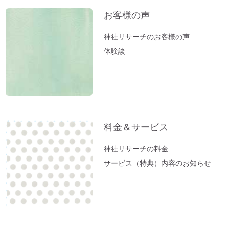
社」岡田美里さんVlogより
お客様の声
【お寺ヒーリング：ご感想】スカっと清々
神社リサーチのお客様の声
しい空気になっていました。
体験談
【職場の浄化：ご感想】息苦しさを感じな
くなり居心地が良くなりました♪
【職場の浄化】職場の雰囲気が悪くてお困
りの方へ
新生活スタート！生年月日から調べる「鎮
料金＆サービス
守神社」があなたをサポートします。
春分ですね。今週やるべきこととは？
神社リサーチの料金
方位除けへ行ってきました（２）あの空海
サービス（特典）内容のお知らせ
も祈願した「方違神社」＠大阪
方位除けへ行ってきました（１）方位取り
の時間がない方に。
家族のモメ事は、しあわせのチャンス。