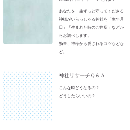
「ガイアの法則」より
【オルゴール療法：症例】ギックリ腰＆1週
あなたを一生ずっと守ってくださる
間～10日続いていた便秘が解消→毎日お通
神様がいらっしゃる神社を「生年月
じが。
日」「生まれた時のご住所」などか
「バカ言ってる♪」水谷千重子ショーに行
らお調べします。
ってきました♪
効果、神様から愛されるコツなどな
東経１３５度「ガイアの法則」～ご神気た
ど。
っぷりの「いそべ神社」
神社でお腹が痛くなる理由
神社リサーチＱ＆Ａ
これが本当の「先祖供養」だった
夏のニオイ解決法「生ごみ臭」
こんな時どうなるの？
高い浄化力♪ 高野山麓・和歌山の天然温
どうしたらいいの？
泉「ゆの里」に行ってきました。
【春のおそうじ】参拝前の自宅おそうじ～
福を入れるスペース作り。
富士山絶景ポイント♪「新倉富士浅間神