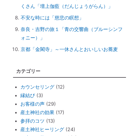
る
くさん「壇上伽藍（だんじょうがらん）」
ハタキをかけると部屋の波動が上がる♪
不安な時には「慈悲の瞑想」
情報に振り回されず、必要な情報を受け取
るコツ
奈良・吉野の旅１「青の交響曲（ブルーシンフ
非常用トイレ（尿と便を分ければ臭わな
ォニー）」
い）
京都「金閣寺」～一休さんとおいしいお蕎麦
台風を正しく怖がろう ～知って損なし
台風１０号で感じる「当たり前のしあわ
カテゴリー
せ」
何をしたら神社で歓迎されるのか？
カウンセリング
(12)
魂の成熟度について ～ 親や上司は案
縁結び
(3)
外、幼き魂？
お客様の声
(29)
ブッダと始める『 家族の苦悩から抜ける方
産土神社の効果
(17)
法 』
参拝のコツ
(13)
悪いカルマを相殺できるコツコツ貯金
産土神社ヒーリング
(24)
仏壇内の断捨離