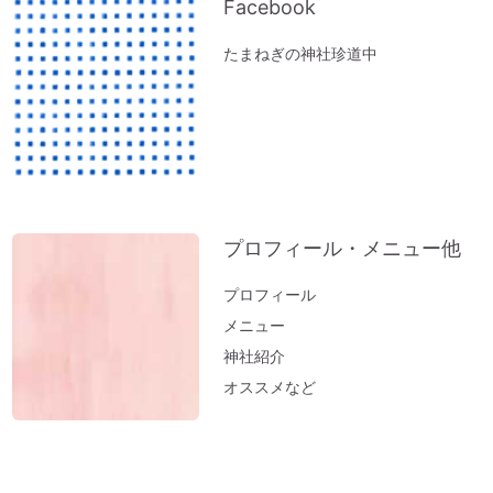
体調の悪い方にオススメ「オルゴール療法
Facebook
（動画）」
たまねぎの神社珍道中
『限りある時間の使い方』～実家の断捨離
で思うこと
ペットヒーリング（お散歩コースに霊体さ
んがいるとフリーズするワンコ）
実家の断捨離（食器棚編）
神社のヒーリング（浄化）～山形・秋田の
プロフィール・メニュー他
結果が・・・。地球も波動上昇中♪
実家の断捨離（冷蔵庫編）
プロフィール
邪気の出し方～足裏トントン
メニュー
「難」がないのは「無難な人生」
神社紹介
オススメなど
開運おそうじ（洗濯編）部屋干しのニオイ
はこれで解決
医師が解説するオルゴール療法「ひびきが
脳を活性化させ病気を改善する」