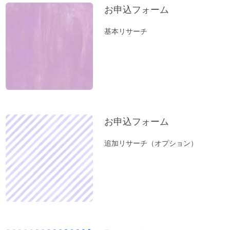
お薬出しすぎニッポン。全部やめたら元気
お申込フォーム
になった。
基本リサーチ
立春前に「断捨離」を。
お風呂（温泉）で開運しよう。
新年おめでとうございます：2023年開運
のコツとは？
小松易さんの「デジタルデータのかたづ
け」セミナー
お申込フォーム
１分間、美しい音色をお楽しみください～
オルゴール療法の音
追加リサーチ（オプション）
「初詣」もいいけれど、年内に参拝するの
が吉。「年末詣」「大祓（おおはらえ）」
のススメ。
お寺を浄化する「お寺ヒーリング」はじめ
ました。