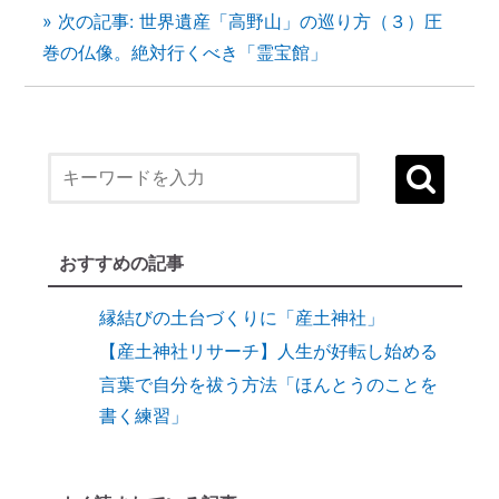
» 次の記事: 世界遺産「高野山」の巡り方（３）圧
巻の仏像。絶対行くべき「霊宝館」
１）誰でも生まれ変われる・年に２度の
「大祓（おおはらえ）」とは？
状況を好転させたい時の「産土神社・21日
連続参拝」とは
縁結びに効果がある「産土神社」
おすすめの記事
縁結びの土台づくりに「産土神社」
【産土神社リサーチ】人生が好転し始める
言葉で自分を祓う方法「ほんとうのことを
書く練習」
９割の人が知らない「産土神社」と人生の
深い関係
【開運おそうじ】ニオイなし！「勝手に乾