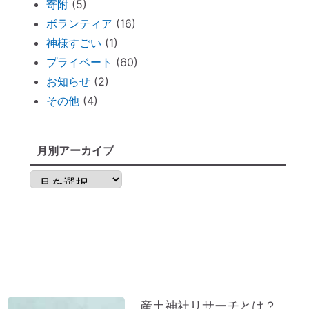
寄附
(5)
Tokyo Toilet
ボランティア
(16)
ずっと観ていたい。映画「PERFECT
神様すごい
(1)
DAYS」
プライベート
(60)
電子レンジの電磁波対策に「レンジプロテ
お知らせ
(2)
クター」
その他
(4)
明日から土用！ 心構え・備えておくべき
ものは？
不安な時には「慈悲の瞑想」
月別アーカイブ
不安な時には「とんとんとん」
月
子育てママの救世主！『怒らなくても』～
別
ポイントを押さえればOK！
ア
神棚のお掃除に便利な「毛バタキ」
ー
東経１３５度から盛り上がる～明石、甲子
カ
園球場
イ
これから先は、日本が世界の中心になる
ブ
産土神社リサーチとは？