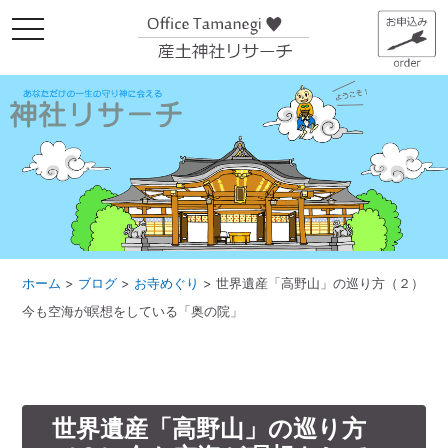
メ
ニ
ュ
ー
ホーム
>
ブログ
>
お寺めぐり
>
世界遺産「高野山」の巡り方（２）
今も空海が瞑想をしている「奥の院」
世界遺産「高野山」の巡り方