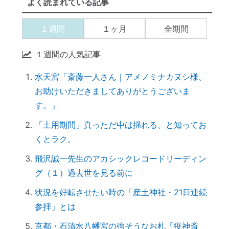
よく読まれている記事
く」スポンジが革命すぎる
【ご感想｜カウンセリング】現実が動き出
１週間
１ヶ月
全期間
しました
【カウンセリング】引き寄せたいなら、先
１週間の人気記事
に癒すのがコツ
水天宮「斎藤一人さん｜アメノミナカヌシ様、
産土神社に参拝するメリット →「開運スイ
お助けいただきましてありがとうございま
ッチ」が入る
す。」
引き寄せられない本当の理由｜潜在意識の
書き換え・癒しが必要だった
「土用期間」真っただ中は揺れる、と知ってお
くとラク。
【ご感想｜カウンセリング】心配性の家族
も癒してもらいました
飛沢誠一先生のアカシックレコードリーディン
初詣に間に合わせるには、今がリサーチの
グ（１）過去世を見る前に
最適時期です
状況を好転させたい時の「産土神社・21日連続
「氏神神社」と「産土神社」の違いは何で
参拝」とは
すか？
京都・石清水八幡宮の強そうなお札「疫神斎
「産土神社」の読み方は？ 意味や語源