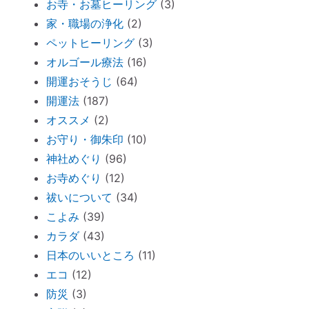
お寺・お墓ヒーリング
(3)
ペットヒーリング（ペットの不仲、誤食）
家・職場の浄化
(2)
オススメ：全身に効果的な「耳温灸」～煙
ペットヒーリング
(3)
が出ない温灸器
オルゴール療法
(16)
断捨離しながら寄付できる「いいことシッ
開運おそうじ
(64)
プ」～ 必要なのは送料のみ。
開運法
(187)
胎内記憶ガール「お空のセカイ」～流産の
オススメ
(2)
理由が少し可愛くてホッコリ。
お守り・御朱印
(10)
神社めぐり
(96)
「胎内記憶」を持つ子どもが増えているワ
お寺めぐり
(12)
ケ
祓いについて
(34)
新生活が始まったら「鎮守神社リサーチ」
こよみ
(39)
を。
カラダ
(43)
古い携帯から受けるダメージ
日本のいいところ
(11)
周りを優先し過ぎる人のための「ご自愛レ
エコ
(12)
ッスン」
防災
(3)
神社巡りならぬ「トイレ巡り」～The