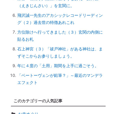
（えきじんさい）」を玄関に。
は？
【ご感想｜カウンセリング】深く納得でき
飛沢誠一先生のアカシックレコードリーディン
ました
グ（２）過去世の特徴あれこれ
日本国民を癒しまくっている高市総理 ♡
方位除けへ行ってきました（３）玄関の内側に
「日本の神社」と「エジプトの神殿」の共
貼るお札
通点
石上神宮（３）「祓戸神社」がある神社は、ま
スマホのない暮らし
ずそこからお参りしましょう。
引き寄せ難民のあなたへ｜その前にやるべ
年に４度の「土用」期間を上手に過ごそう。
きこととは？
前世を教えてもらったら｜書き換えなきゃ
「ベートーヴェンが鉛筆？」～最近のマンデラ
損！
エフェクト
誰でもできる｜薬の浄化方法
「わかっちゃいるけど止められない」反応
このカテゴリーの人気記事
しちゃうのは、無意識からのメッセージ
【心と魂が整う】産土神社に参拝するメリ