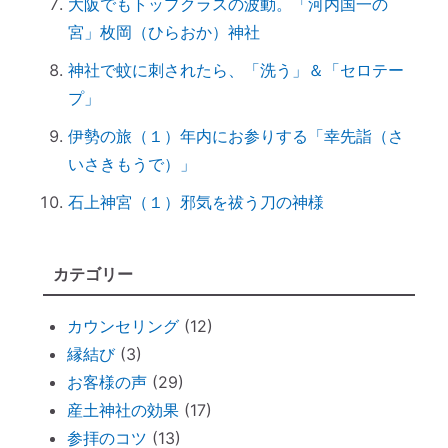
大阪でもトップクラスの波動。「河内国一の
ハタキをかけると部屋の波動が上がる♪
宮」枚岡（ひらおか）神社
情報に振り回されず、必要な情報を受け取
神社で蚊に刺されたら、「洗う」＆「セロテー
るコツ
プ」
非常用トイレ（尿と便を分ければ臭わな
い）
伊勢の旅（１）年内にお参りする「幸先詣（さ
いさきもうで）」
台風を正しく怖がろう ～知って損なし
台風１０号で感じる「当たり前のしあわ
石上神宮（１）邪気を祓う刀の神様
せ」
何をしたら神社で歓迎されるのか？
カテゴリー
魂の成熟度について ～ 親や上司は案
外、幼き魂？
カウンセリング
(12)
ブッダと始める『 家族の苦悩から抜ける方
縁結び
(3)
法 』
お客様の声
(29)
悪いカルマを相殺できるコツコツ貯金
産土神社の効果
(17)
仏壇内の断捨離
参拝のコツ
(13)