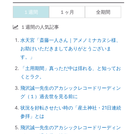
【ご感想｜カウンセリング】現実が動き出
１週間
１ヶ月
全期間
しました
【カウンセリング】引き寄せたいなら、先
１週間の人気記事
に癒すのがコツ
水天宮「斎藤一人さん｜アメノミナカヌシ様、
産土神社に参拝するメリット →「開運スイ
お助けいただきましてありがとうございま
ッチ」が入る
す。」
引き寄せられない本当の理由｜潜在意識の
書き換え・癒しが必要だった
「土用期間」真っただ中は揺れる、と知ってお
くとラク。
【ご感想｜カウンセリング】心配性の家族
も癒してもらいました
飛沢誠一先生のアカシックレコードリーディン
初詣に間に合わせるには、今がリサーチの
グ（１）過去世を見る前に
最適時期です
状況を好転させたい時の「産土神社・21日連続
「氏神神社」と「産土神社」の違いは何で
参拝」とは
すか？
飛沢誠一先生のアカシックレコードリーディン
「産土神社」の読み方は？ 意味や語源