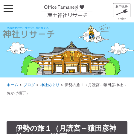
メ
ニ
ュ
ー
ホーム
>
ブログ
>
神社めぐり
>
伊勢の旅１（月読宮～猿田彦神社～
おかげ横丁）
伊勢の旅１（月読宮～猿田彦神