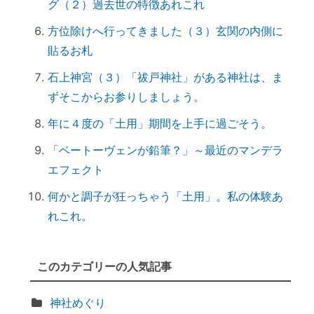
グ（２）過去世の特徴あれこれ
は？
【ご感想｜カウンセリング】深く納得でき
方位除けへ行ってきました（３）玄関の内側に
ました
貼るお札
日本国民を癒しまくっている高市総理 ♡
石上神宮（３）「祓戸神社」がある神社は、ま
「日本の神社」と「エジプトの神殿」の共
ずそこからお参りしましょう。
通点
年に４度の「土用」期間を上手に過ごそう。
スマホのない暮らし
「ベートーヴェンが鉛筆？」～最近のマンデラ
引き寄せ難民のあなたへ｜その前にやるべ
エフェクト
きこととは？
前世を教えてもらったら｜書き換えなきゃ
何かと調子が狂っちゃう「土用」。私の体験あ
損！
れこれ。
誰でもできる｜薬の浄化方法
「わかっちゃいるけど止められない」反応
このカテゴリーの人気記事
しちゃうのは、無意識からのメッセージ
【心と魂が整う】産土神社に参拝するメリ
神社めぐり