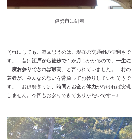
伊勢市に到着
それにしても、毎回思うのは、現在の交通網の便利さで
す。 昔は
江戸から徒歩で１か月
もかかるので、
一生に
一度お参りできれば最高
、と言われていました。 村の
若者が、みんなの想いを背負ってお参りしていたそうで
す。 お伊勢参りは、
時間
と
お金
と
体力
がなければ実現
しません。今回もお参りできてありがたいです～♪