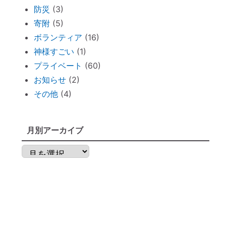
防災
(3)
ずっと観ていたい。映画「PERFECT
寄附
(5)
DAYS」
ボランティア
(16)
電子レンジの電磁波対策に「レンジプロテ
神様すごい
(1)
クター」
プライベート
(60)
明日から土用！ 心構え・備えておくべき
お知らせ
(2)
ものは？
その他
(4)
不安な時には「慈悲の瞑想」
不安な時には「とんとんとん」
月別アーカイブ
子育てママの救世主！『怒らなくても』～
ポイントを押さえればOK！
月
神棚のお掃除に便利な「毛バタキ」
別
東経１３５度から盛り上がる～明石、甲子
ア
園球場
ー
これから先は、日本が世界の中心になる
カ
「ガイアの法則」より
イ