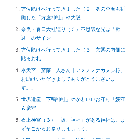
ットとは？
方位除けへ行ってきました（２）あの空海も祈
実はNG！？｜やってはいけない参拝マナ
願した「方違神社」＠大阪
ー７つ
「鉄分」と「温活」で開運♪～鉄瓶を再生
奈良・春日大社巡り（３）不思議な光は「歓
してみた
迎」のサイン
拭く活は「福活」
方位除けへ行ってきました（３）玄関の内側に
怒っている人は「困っている」人。自分に
貼るお札
こうしてみよう。
水天宮「斎藤一人さん｜アメノミナカヌシ様、
「産土神社ヒーリング」の流れ
お助けいただきましてありがとうございま
究極のアーシング。「砂浴」でデトックス
す。」
してきました（２）
世界遺産「下鴨神社」のかわいいお守り「媛守
究極のアーシング。「砂浴」でデトックス
＆彦守」
してきました（１）
音で世界を整える「天才バイオリニスト
石上神宮（３）「祓戸神社」がある神社は、ま
HIMARIさん」～聞くだけで身体が整えられ
ずそこからお参りしましょう。
る