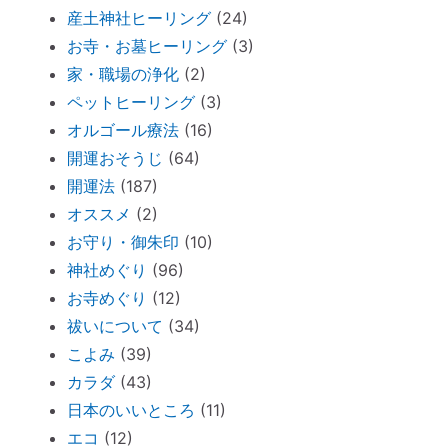
ペットヒーリング（ペットの不仲、誤食）
産土神社ヒーリング
(24)
オススメ：全身に効果的な「耳温灸」～煙
お寺・お墓ヒーリング
(3)
が出ない温灸器
家・職場の浄化
(2)
断捨離しながら寄付できる「いいことシッ
ペットヒーリング
(3)
プ」～ 必要なのは送料のみ。
オルゴール療法
(16)
胎内記憶ガール「お空のセカイ」～流産の
開運おそうじ
(64)
理由が少し可愛くてホッコリ。
開運法
(187)
オススメ
(2)
「胎内記憶」を持つ子どもが増えているワ
お守り・御朱印
(10)
ケ
神社めぐり
(96)
新生活が始まったら「鎮守神社リサーチ」
お寺めぐり
(12)
を。
祓いについて
(34)
古い携帯から受けるダメージ
こよみ
(39)
周りを優先し過ぎる人のための「ご自愛レ
カラダ
(43)
ッスン」
日本のいいところ
(11)
神社巡りならぬ「トイレ巡り」～The
エコ
(12)
Tokyo Toilet