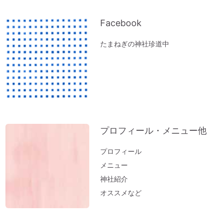
（動画）」
『限りある時間の使い方』～実家の断捨離
Facebook
で思うこと
たまねぎの神社珍道中
ペットヒーリング（お散歩コースに霊体さ
んがいるとフリーズするワンコ）
実家の断捨離（食器棚編）
神社のヒーリング（浄化）～山形・秋田の
結果が・・・。地球も波動上昇中♪
実家の断捨離（冷蔵庫編）
プロフィール・メニュー他
邪気の出し方～足裏トントン
「難」がないのは「無難な人生」
プロフィール
メニュー
開運おそうじ（洗濯編）部屋干しのニオイ
神社紹介
はこれで解決
オススメなど
医師が解説するオルゴール療法「ひびきが
脳を活性化させ病気を改善する」