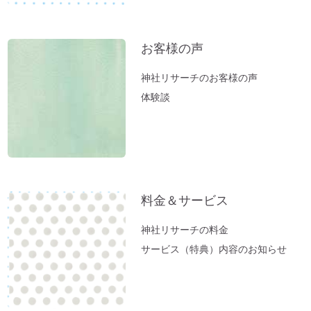
社」岡田美里さんVlogより
【お寺ヒーリング：ご感想】スカっと清々
しい空気になっていました。
お客様の声
【職場の浄化：ご感想】息苦しさを感じな
神社リサーチのお客様の声
くなり居心地が良くなりました♪
体験談
【職場の浄化】職場の雰囲気が悪くてお困
りの方へ
新生活スタート！生年月日から調べる「鎮
守神社」があなたをサポートします。
春分ですね。今週やるべきこととは？
料金＆サービス
方位除けへ行ってきました（２）あの空海
も祈願した「方違神社」＠大阪
神社リサーチの料金
方位除けへ行ってきました（１）方位取り
サービス（特典）内容のお知らせ
の時間がない方に。
家族のモメ事は、しあわせのチャンス。
お薬出しすぎニッポン。全部やめたら元気