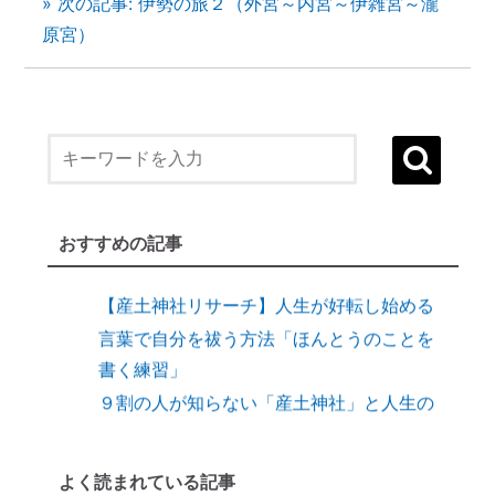
» 次の記事: 伊勢の旅２（外宮～内宮～伊雑宮～瀧
原宮）
１）誰でも生まれ変われる・年に２度の
「大祓（おおはらえ）」とは？
状況を好転させたい時の「産土神社・21日
連続参拝」とは
縁結びに効果がある「産土神社」
おすすめの記事
縁結びの土台づくりに「産土神社」
【産土神社リサーチ】人生が好転し始める
言葉で自分を祓う方法「ほんとうのことを
書く練習」
９割の人が知らない「産土神社」と人生の
深い関係
【開運おそうじ】ニオイなし！「勝手に乾
よく読まれている記事
く」スポンジが革命すぎる