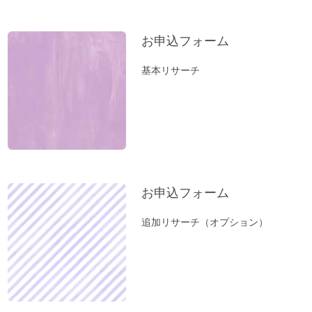
になった。
立春前に「断捨離」を。
お申込フォーム
お風呂（温泉）で開運しよう。
基本リサーチ
新年おめでとうございます：2023年開運
のコツとは？
小松易さんの「デジタルデータのかたづ
け」セミナー
１分間、美しい音色をお楽しみください～
オルゴール療法の音
お申込フォーム
「初詣」もいいけれど、年内に参拝するの
が吉。「年末詣」「大祓（おおはらえ）」
追加リサーチ（オプション）
のススメ。
お寺を浄化する「お寺ヒーリング」はじめ
ました。
体調の悪い方にオススメ「オルゴール療法