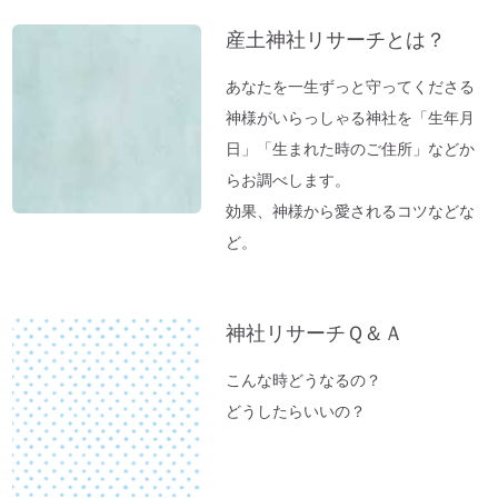
【オルゴール療法：症例】ギックリ腰＆1週
ブ
産土神社リサーチとは？
間～10日続いていた便秘が解消→毎日お通
じが。
あなたを一生ずっと守ってくださる
「バカ言ってる♪」水谷千重子ショーに行
神様がいらっしゃる神社を「生年月
ってきました♪
日」「生まれた時のご住所」などか
東経１３５度「ガイアの法則」～ご神気た
らお調べします。
っぷりの「いそべ神社」
効果、神様から愛されるコツなどな
ど。
神社でお腹が痛くなる理由
これが本当の「先祖供養」だった
夏のニオイ解決法「生ごみ臭」
神社リサーチＱ＆Ａ
高い浄化力♪ 高野山麓・和歌山の天然温
泉「ゆの里」に行ってきました。
こんな時どうなるの？
【春のおそうじ】参拝前の自宅おそうじ～
どうしたらいいの？
福を入れるスペース作り。
富士山絶景ポイント♪「新倉富士浅間神