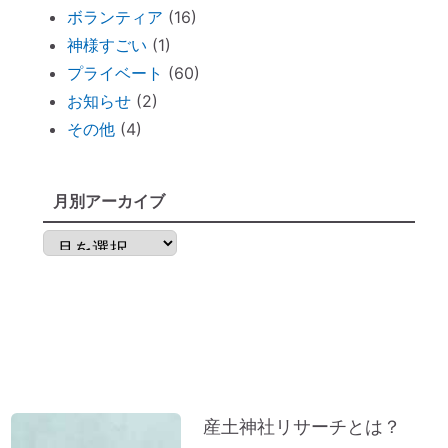
ボランティア
(16)
ずっと観ていたい。映画「PERFECT
神様すごい
(1)
DAYS」
プライベート
(60)
電子レンジの電磁波対策に「レンジプロテ
お知らせ
(2)
クター」
その他
(4)
明日から土用！ 心構え・備えておくべき
ものは？
不安な時には「慈悲の瞑想」
月別アーカイブ
不安な時には「とんとんとん」
月
子育てママの救世主！『怒らなくても』～
別
ポイントを押さえればOK！
ア
神棚のお掃除に便利な「毛バタキ」
ー
東経１３５度から盛り上がる～明石、甲子
カ
園球場
イ
これから先は、日本が世界の中心になる
ブ
産土神社リサーチとは？
「ガイアの法則」より