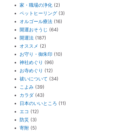
ペットヒーリング（ペットの不仲、誤食）
家・職場の浄化
(2)
オススメ：全身に効果的な「耳温灸」～煙
ペットヒーリング
(3)
が出ない温灸器
オルゴール療法
(16)
断捨離しながら寄付できる「いいことシッ
開運おそうじ
(64)
プ」～ 必要なのは送料のみ。
開運法
(187)
胎内記憶ガール「お空のセカイ」～流産の
オススメ
(2)
理由が少し可愛くてホッコリ。
お守り・御朱印
(10)
神社めぐり
(96)
「胎内記憶」を持つ子どもが増えているワ
お寺めぐり
(12)
ケ
祓いについて
(34)
新生活が始まったら「鎮守神社リサーチ」
こよみ
(39)
を。
カラダ
(43)
古い携帯から受けるダメージ
日本のいいところ
(11)
周りを優先し過ぎる人のための「ご自愛レ
エコ
(12)
ッスン」
防災
(3)
神社巡りならぬ「トイレ巡り」～The
寄附
(5)
Tokyo Toilet