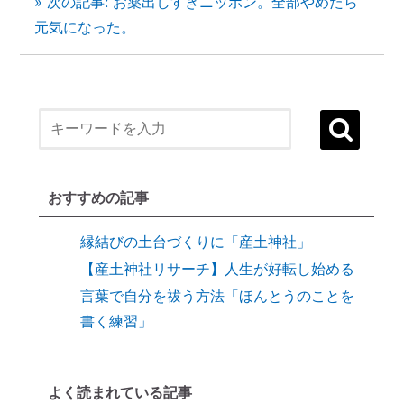
» 次の記事: お薬出しすぎニッポン。全部やめたら
元気になった。
１）誰でも生まれ変われる・年に２度の
「大祓（おおはらえ）」とは？
状況を好転させたい時の「産土神社・21日
連続参拝」とは
縁結びに効果がある「産土神社」
おすすめの記事
縁結びの土台づくりに「産土神社」
【産土神社リサーチ】人生が好転し始める
言葉で自分を祓う方法「ほんとうのことを
書く練習」
９割の人が知らない「産土神社」と人生の
深い関係
【開運おそうじ】ニオイなし！「勝手に乾
よく読まれている記事
く」スポンジが革命すぎる