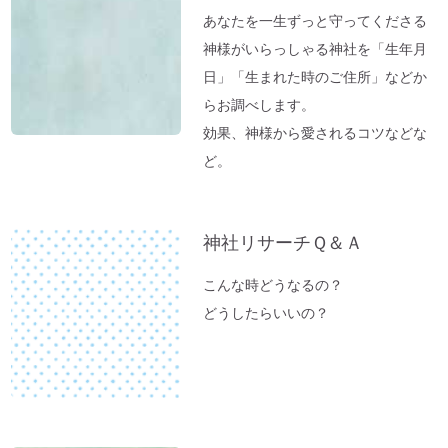
【オルゴール療法：症例】ギックリ腰＆1週
あなたを一生ずっと守ってくださる
間～10日続いていた便秘が解消→毎日お通
神様がいらっしゃる神社を「生年月
じが。
日」「生まれた時のご住所」などか
「バカ言ってる♪」水谷千重子ショーに行
らお調べします。
ってきました♪
効果、神様から愛されるコツなどな
ど。
東経１３５度「ガイアの法則」～ご神気た
っぷりの「いそべ神社」
神社でお腹が痛くなる理由
神社リサーチＱ＆Ａ
これが本当の「先祖供養」だった
夏のニオイ解決法「生ごみ臭」
こんな時どうなるの？
高い浄化力♪ 高野山麓・和歌山の天然温
どうしたらいいの？
泉「ゆの里」に行ってきました。
【春のおそうじ】参拝前の自宅おそうじ～
福を入れるスペース作り。
富士山絶景ポイント♪「新倉富士浅間神