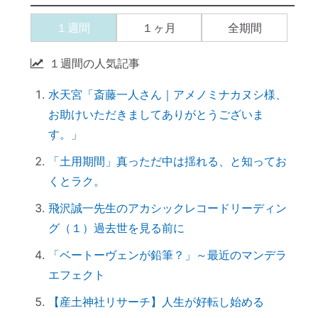
【ご感想｜カウンセリング】現実が動き出
１週間
１ヶ月
全期間
しました
【カウンセリング】引き寄せたいなら、先
１週間の人気記事
に癒すのがコツ
水天宮「斎藤一人さん｜アメノミナカヌシ様、
産土神社に参拝するメリット →「開運スイ
お助けいただきましてありがとうございま
ッチ」が入る
す。」
引き寄せられない本当の理由｜潜在意識の
書き換え・癒しが必要だった
「土用期間」真っただ中は揺れる、と知ってお
くとラク。
【ご感想｜カウンセリング】心配性の家族
も癒してもらいました
飛沢誠一先生のアカシックレコードリーディン
初詣に間に合わせるには、今がリサーチの
グ（１）過去世を見る前に
最適時期です
「ベートーヴェンが鉛筆？」～最近のマンデラ
「氏神神社」と「産土神社」の違いは何で
エフェクト
すか？
【産土神社リサーチ】人生が好転し始める
「産土神社」の読み方は？ 意味や語源