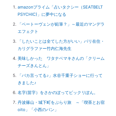
ットとは？
amazonプライム「占いタクシー（SEATBELT
実はNG！？｜やってはいけない参拝マナ
PSYCHIC)」に夢中になる
ー７つ
「鉄分」と「温活」で開運♪～鉄瓶を再生
「ベートーヴェンが鉛筆？」～最近のマンデラ
してみた
エフェクト
拭く活は「福活」
「したいことは全てした方がいい」パリ在住・
怒っている人は「困っている」人。自分に
カリグラファー竹内仁海先生
こうしてみよう。
美味しかった ワタナベマキさんの「クリーム
「産土神社ヒーリング」の流れ
チーズきんとん」
究極のアーシング。「砂浴」でデトックス
「バカ言ってる♪」水谷千重子ショーに行って
してきました（２）
きました♪
究極のアーシング。「砂浴」でデトックス
してきました（１）
名字(苗字）をさかのぼってビックリぽん。
音で世界を整える「天才バイオリニスト
丹波篠山・城下町をぶらり旅 ～「喫茶とお宿
HIMARIさん」～聞くだけで身体が整えられ
oito」「小西のパン」
る