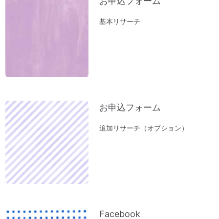
お申込フォーム
になった。
基本リサーチ
立春前に「断捨離」を。
お風呂（温泉）で開運しよう。
新年おめでとうございます：2023年開運
のコツとは？
小松易さんの「デジタルデータのかたづ
け」セミナー
お申込フォーム
１分間、美しい音色をお楽しみください～
オルゴール療法の音
追加リサーチ（オプション）
「初詣」もいいけれど、年内に参拝するの
が吉。「年末詣」「大祓（おおはらえ）」
のススメ。
お寺を浄化する「お寺ヒーリング」はじめ
ました。
体調の悪い方にオススメ「オルゴール療法
Facebook