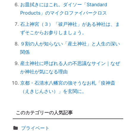
は？
お皿拭きにはこれ。ダイソー「Standard
【ご感想｜カウンセリング】深く納得でき
Products」のマイクロファイバークロス
ました
石上神宮（３）「祓戸神社」がある神社は、ま
日本国民を癒しまくっている高市総理 ♡
ずそこからお参りしましょう。
「日本の神社」と「エジプトの神殿」の共
９割の人が知らない「産土神社」と人生の深い
通点
関係
スマホのない暮らし
産土神社に呼ばれる人の不思議なサイン｜なぜ
引き寄せ難民のあなたへ｜その前にやるべ
か神社が気になる理由
きこととは？
前世を教えてもらったら｜書き換えなきゃ
京都・石清水八幡宮の強そうなお札「疫神斎
損！
（えきじんさい）」を玄関に。
誰でもできる｜薬の浄化方法
「わかっちゃいるけど止められない」反応
このカテゴリーの人気記事
しちゃうのは、無意識からのメッセージ
【心と魂が整う】産土神社に参拝するメリ
プライベート