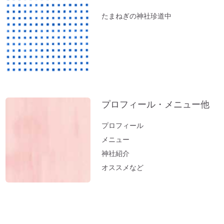
（動画）」
たまねぎの神社珍道中
『限りある時間の使い方』～実家の断捨離
で思うこと
ペットヒーリング（お散歩コースに霊体さ
んがいるとフリーズするワンコ）
実家の断捨離（食器棚編）
神社のヒーリング（浄化）～山形・秋田の
プロフィール・メニュー他
結果が・・・。地球も波動上昇中♪
実家の断捨離（冷蔵庫編）
プロフィール
邪気の出し方～足裏トントン
メニュー
「難」がないのは「無難な人生」
神社紹介
オススメなど
開運おそうじ（洗濯編）部屋干しのニオイ
はこれで解決
医師が解説するオルゴール療法「ひびきが
脳を活性化させ病気を改善する」