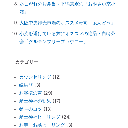
あこがれのお弁当～下鴨茶寮の「おやさい京小
ハタキをかけると部屋の波動が上がる♪
箱」
情報に振り回されず、必要な情報を受け取
るコツ
大阪中央卸売市場のオススメ寿司「ゑんどう」
非常用トイレ（尿と便を分ければ臭わな
小麦を避けている方にオススメの絶品・白崎茶
い）
会「グルテンフリーブラウニー」
台風を正しく怖がろう ～知って損なし
台風１０号で感じる「当たり前のしあわ
カテゴリー
せ」
何をしたら神社で歓迎されるのか？
カウンセリング
(12)
魂の成熟度について ～ 親や上司は案
縁結び
(3)
外、幼き魂？
お客様の声
(29)
ブッダと始める『 家族の苦悩から抜ける方
産土神社の効果
(17)
法 』
参拝のコツ
(13)
悪いカルマを相殺できるコツコツ貯金
産土神社ヒーリング
(24)
仏壇内の断捨離
お寺・お墓ヒーリング
(3)