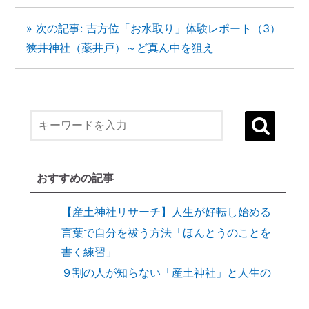
» 次の記事: 吉方位「お水取り」体験レポート（3）
狭井神社（薬井戸）～ど真ん中を狙え
１）誰でも生まれ変われる・年に２度の
「大祓（おおはらえ）」とは？
状況を好転させたい時の「産土神社・21日
連続参拝」とは
縁結びに効果がある「産土神社」
おすすめの記事
縁結びの土台づくりに「産土神社」
【産土神社リサーチ】人生が好転し始める
言葉で自分を祓う方法「ほんとうのことを
書く練習」
９割の人が知らない「産土神社」と人生の
深い関係