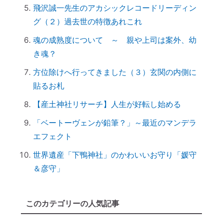
飛沢誠一先生のアカシックレコードリーディン
「産土神社」の読み方は？ 意味や語源
グ（２）過去世の特徴あれこれ
は？
【ご感想｜カウンセリング】深く納得でき
魂の成熟度について ～ 親や上司は案外、幼
ました
き魂？
日本国民を癒しまくっている高市総理 ♡
方位除けへ行ってきました（３）玄関の内側に
「日本の神社」と「エジプトの神殿」の共
貼るお札
通点
【産土神社リサーチ】人生が好転し始める
スマホのない暮らし
引き寄せ難民のあなたへ｜その前にやるべ
「ベートーヴェンが鉛筆？」～最近のマンデラ
きこととは？
エフェクト
前世を教えてもらったら｜書き換えなきゃ
世界遺産「下鴨神社」のかわいいお守り「媛守
損！
＆彦守」
誰でもできる｜薬の浄化方法
「わかっちゃいるけど止められない」反応
このカテゴリーの人気記事
しちゃうのは、無意識からのメッセージ