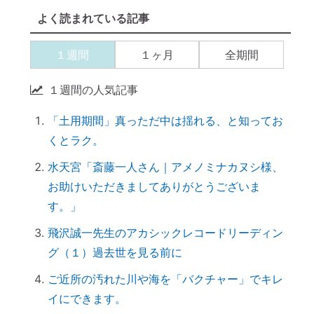
【開運おそうじ】ニオイなし！「勝手に乾
よく読まれている記事
く」スポンジが革命すぎる
【ご感想｜カウンセリング】現実が動き出
１週間
１ヶ月
全期間
しました
【カウンセリング】引き寄せたいなら、先
１週間の人気記事
に癒すのがコツ
「土用期間」真っただ中は揺れる、と知ってお
産土神社に参拝するメリット →「開運スイ
くとラク。
ッチ」が入る
引き寄せられない本当の理由｜潜在意識の
水天宮「斎藤一人さん｜アメノミナカヌシ様、
書き換え・癒しが必要だった
お助けいただきましてありがとうございま
【ご感想｜カウンセリング】心配性の家族
す。」
も癒してもらいました
飛沢誠一先生のアカシックレコードリーディン
初詣に間に合わせるには、今がリサーチの
グ（１）過去世を見る前に
最適時期です
ご近所の汚れた川や海を「バクチャー」でキレ
「氏神神社」と「産土神社」の違いは何で
イにできます。
すか？