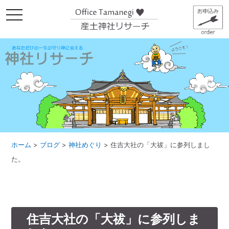
メ
ニ
ュ
ー
ホーム
>
ブログ
>
神社めぐり
>
住吉大社の「大祓」に参列しまし
た。
住吉大社の「大祓」に参列しま