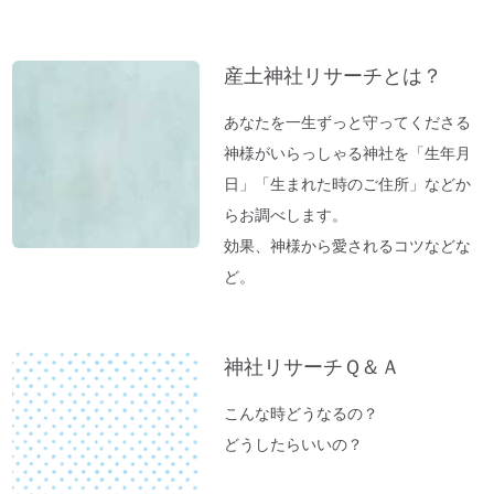
「ガイアの法則」より
イ
【オルゴール療法：症例】ギックリ腰＆1週
ブ
産土神社リサーチとは？
間～10日続いていた便秘が解消→毎日お通
じが。
あなたを一生ずっと守ってくださる
「バカ言ってる♪」水谷千重子ショーに行
神様がいらっしゃる神社を「生年月
ってきました♪
日」「生まれた時のご住所」などか
東経１３５度「ガイアの法則」～ご神気た
らお調べします。
っぷりの「いそべ神社」
効果、神様から愛されるコツなどな
ど。
神社でお腹が痛くなる理由
これが本当の「先祖供養」だった
夏のニオイ解決法「生ごみ臭」
神社リサーチＱ＆Ａ
高い浄化力♪ 高野山麓・和歌山の天然温
泉「ゆの里」に行ってきました。
こんな時どうなるの？
【春のおそうじ】参拝前の自宅おそうじ～
どうしたらいいの？
福を入れるスペース作り。