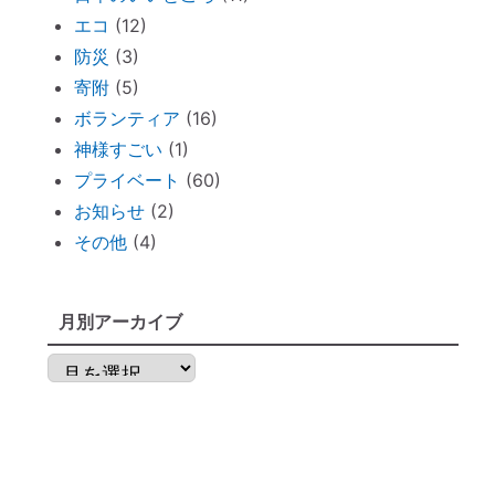
神社巡りならぬ「トイレ巡り」～The
エコ
(12)
Tokyo Toilet
防災
(3)
ずっと観ていたい。映画「PERFECT
寄附
(5)
DAYS」
ボランティア
(16)
電子レンジの電磁波対策に「レンジプロテ
神様すごい
(1)
クター」
プライベート
(60)
明日から土用！ 心構え・備えておくべき
お知らせ
(2)
ものは？
その他
(4)
不安な時には「慈悲の瞑想」
不安な時には「とんとんとん」
月別アーカイブ
子育てママの救世主！『怒らなくても』～
ポイントを押さえればOK！
月
神棚のお掃除に便利な「毛バタキ」
別
東経１３５度から盛り上がる～明石、甲子
ア
園球場
ー
これから先は、日本が世界の中心になる
カ