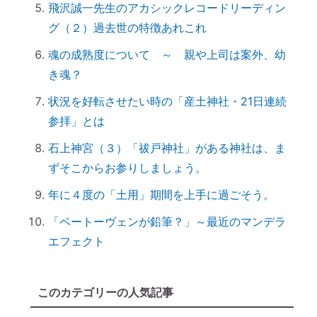
飛沢誠一先生のアカシックレコードリーディン
「産土神社」の読み方は？ 意味や語源
グ（２）過去世の特徴あれこれ
は？
【ご感想｜カウンセリング】深く納得でき
魂の成熟度について ～ 親や上司は案外、幼
ました
き魂？
日本国民を癒しまくっている高市総理 ♡
状況を好転させたい時の「産土神社・21日連続
「日本の神社」と「エジプトの神殿」の共
参拝」とは
通点
石上神宮（３）「祓戸神社」がある神社は、ま
スマホのない暮らし
ずそこからお参りしましょう。
引き寄せ難民のあなたへ｜その前にやるべ
年に４度の「土用」期間を上手に過ごそう。
きこととは？
前世を教えてもらったら｜書き換えなきゃ
「ベートーヴェンが鉛筆？」～最近のマンデラ
損！
エフェクト
誰でもできる｜薬の浄化方法
「わかっちゃいるけど止められない」反応
このカテゴリーの人気記事
しちゃうのは、無意識からのメッセージ