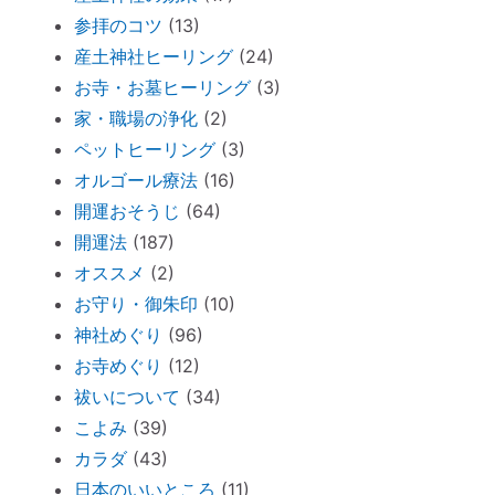
仏壇内の断捨離
参拝のコツ
(13)
ペットヒーリング（ペットの不仲、誤食）
産土神社ヒーリング
(24)
オススメ：全身に効果的な「耳温灸」～煙
お寺・お墓ヒーリング
(3)
が出ない温灸器
家・職場の浄化
(2)
断捨離しながら寄付できる「いいことシッ
ペットヒーリング
(3)
プ」～ 必要なのは送料のみ。
オルゴール療法
(16)
胎内記憶ガール「お空のセカイ」～流産の
開運おそうじ
(64)
理由が少し可愛くてホッコリ。
開運法
(187)
オススメ
(2)
「胎内記憶」を持つ子どもが増えているワ
お守り・御朱印
(10)
ケ
神社めぐり
(96)
新生活が始まったら「鎮守神社リサーチ」
お寺めぐり
(12)
を。
祓いについて
(34)
古い携帯から受けるダメージ
こよみ
(39)
周りを優先し過ぎる人のための「ご自愛レ
カラダ
(43)
ッスン」
日本のいいところ
(11)