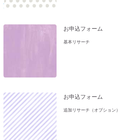
お薬出しすぎニッポン。全部やめたら元気
になった。
立春前に「断捨離」を。
お申込フォーム
お風呂（温泉）で開運しよう。
基本リサーチ
新年おめでとうございます：2023年開運
のコツとは？
小松易さんの「デジタルデータのかたづ
け」セミナー
１分間、美しい音色をお楽しみください～
オルゴール療法の音
お申込フォーム
「初詣」もいいけれど、年内に参拝するの
が吉。「年末詣」「大祓（おおはらえ）」
追加リサーチ（オプション）
のススメ。
お寺を浄化する「お寺ヒーリング」はじめ
ました。