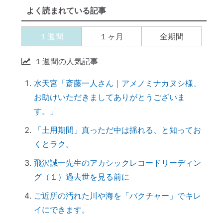
よく読まれている記事
く」スポンジが革命すぎる
【ご感想｜カウンセリング】現実が動き出
１週間
１ヶ月
全期間
しました
【カウンセリング】引き寄せたいなら、先
１週間の人気記事
に癒すのがコツ
水天宮「斎藤一人さん｜アメノミナカヌシ様、
産土神社に参拝するメリット →「開運スイ
お助けいただきましてありがとうございま
ッチ」が入る
す。」
引き寄せられない本当の理由｜潜在意識の
書き換え・癒しが必要だった
「土用期間」真っただ中は揺れる、と知ってお
くとラク。
【ご感想｜カウンセリング】心配性の家族
も癒してもらいました
飛沢誠一先生のアカシックレコードリーディン
初詣に間に合わせるには、今がリサーチの
グ（１）過去世を見る前に
最適時期です
ご近所の汚れた川や海を「バクチャー」でキレ
「氏神神社」と「産土神社」の違いは何で
イにできます。
すか？