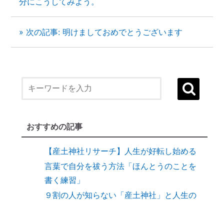
分にこうしてみよう。
» 次の記事: 明けましておめでとうございます
１）誰でも生まれ変われる・年に２度の
「大祓（おおはらえ）」とは？
状況を好転させたい時の「産土神社・21日
連続参拝」とは
縁結びに効果がある「産土神社」
おすすめの記事
縁結びの土台づくりに「産土神社」
【産土神社リサーチ】人生が好転し始める
言葉で自分を祓う方法「ほんとうのことを
書く練習」
９割の人が知らない「産土神社」と人生の
深い関係
【開運おそうじ】ニオイなし！「勝手に乾