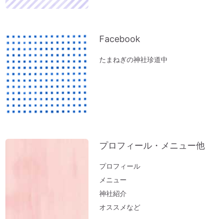
体調の悪い方にオススメ「オルゴール療法
（動画）」
『限りある時間の使い方』～実家の断捨離
Facebook
で思うこと
たまねぎの神社珍道中
ペットヒーリング（お散歩コースに霊体さ
んがいるとフリーズするワンコ）
実家の断捨離（食器棚編）
神社のヒーリング（浄化）～山形・秋田の
結果が・・・。地球も波動上昇中♪
実家の断捨離（冷蔵庫編）
プロフィール・メニュー他
邪気の出し方～足裏トントン
「難」がないのは「無難な人生」
プロフィール
メニュー
開運おそうじ（洗濯編）部屋干しのニオイ
神社紹介
はこれで解決
オススメなど
医師が解説するオルゴール療法「ひびきが