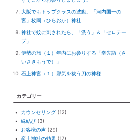
る
大阪でもトップクラスの波動。「河内国一の
ハタキをかけると部屋の波動が上がる♪
宮」枚岡（ひらおか）神社
情報に振り回されず、必要な情報を受け取
神社で蚊に刺されたら、「洗う」＆「セロテー
るコツ
プ」
非常用トイレ（尿と便を分ければ臭わな
い）
伊勢の旅（１）年内にお参りする「幸先詣（さ
いさきもうで）」
台風を正しく怖がろう ～知って損なし
台風１０号で感じる「当たり前のしあわ
石上神宮（１）邪気を祓う刀の神様
せ」
何をしたら神社で歓迎されるのか？
カテゴリー
魂の成熟度について ～ 親や上司は案
外、幼き魂？
カウンセリング
(12)
ブッダと始める『 家族の苦悩から抜ける方
縁結び
(3)
法 』
お客様の声
(29)
悪いカルマを相殺できるコツコツ貯金
産土神社の効果
(17)