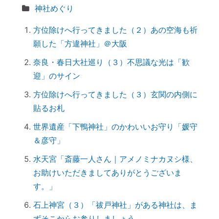
【心と魂が整う】産土神社に参拝するメリ
神社めぐり
ットとは？
方位除けへ行ってきました（２）あの空海も祈
実はNG！？｜やってはいけない参拝マナ
願した「方違神社」＠大阪
ー７つ
「鉄分」と「温活」で開運♪～鉄瓶を再生
奈良・春日大社巡り（３）不思議な光は「歓
してみた
迎」のサイン
拭く活は「福活」
方位除けへ行ってきました（３）玄関の内側に
怒っている人は「困っている」人。自分に
貼るお札
こうしてみよう。
世界遺産「下鴨神社」のかわいいお守り「媛守
「産土神社ヒーリング」の流れ
＆彦守」
究極のアーシング。「砂浴」でデトックス
水天宮「斎藤一人さん｜アメノミナカヌシ様、
してきました（２）
お助けいただきましてありがとうございま
究極のアーシング。「砂浴」でデトックス
す。」
してきました（１）
音で世界を整える「天才バイオリニスト
石上神宮（３）「祓戸神社」がある神社は、ま
HIMARIさん」～聞くだけで身体が整えられ
ずそこからお参りしましょう。