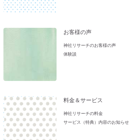
富士山絶景ポイント♪「新倉富士浅間神
社」岡田美里さんVlogより
【お寺ヒーリング：ご感想】スカっと清々
しい空気になっていました。
お客様の声
【職場の浄化：ご感想】息苦しさを感じな
神社リサーチのお客様の声
くなり居心地が良くなりました♪
体験談
【職場の浄化】職場の雰囲気が悪くてお困
りの方へ
新生活スタート！生年月日から調べる「鎮
守神社」があなたをサポートします。
春分ですね。今週やるべきこととは？
料金＆サービス
方位除けへ行ってきました（２）あの空海
も祈願した「方違神社」＠大阪
神社リサーチの料金
方位除けへ行ってきました（１）方位取り
サービス（特典）内容のお知らせ
の時間がない方に。
家族のモメ事は、しあわせのチャンス。